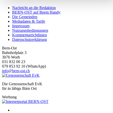
personalisieren, Funktionen für soziale Medien anbieten zu
Nachricht an die Redaktion
können und die Zugriffe auf unsere Website zu analysieren.
BERN-OST auf Ihrem Handy
Die Gemeinden
Außerdem geben wir Informationen zu Ihrer Verwendung
Mediadaten & Tarife
unserer Website an unsere Partner für soziale Medien,
Impressum
Werbung und Analysen weiter. Unsere Partner führen diese
Nutzungsbedingungen
Kommentarrichtlinien
Informationen möglicherweise mit weiteren Daten zusammen
Datenschutzerklärung
die Sie ihnen bereitgestellt haben oder die sie im Rahmen
Ihrer Nutzung der Dienste gesammelt haben.
Bern-Ost
Bahnhofplatz 3
3076 Worb
031 832 00 23
079 853 92 10 (WhatsApp)
info@bern-ost.ch
Die Genossenschaft EvK
für äs läbigs Bärn Ost
Werbung