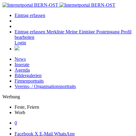
Eintrag erfassen
Eintrag erfassen
Merkliste
Meine Einträge
Posteingang
Profil
bearbeiten
Login
News
Inserate
Agenda
Bildergalerien
Firmenportraits
Vereins- / Organisationsportraits
Werbung
Feste, Feiern
Worb
0
Facebook
X
E-Mail
WhatsApp