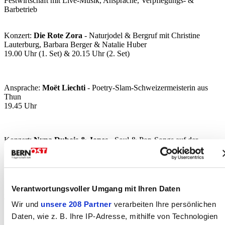
Festwirtschaft mit Live-Musik, Ansprache, Verpflegungs- &
Barbetrieb
Konzert:
Die Rote Zora
- Naturjodel & Bergruf mit Christine
Lauterburg, Barbara Berger & Natalie Huber
19.00 Uhr (1. Set) & 20.15 Uhr (2. Set)
Ansprache:
Moët Liechti
- Poetry-Slam-Schweizermeisterin aus
Thun
19.45 Uhr
Konzert:
Nyna Dubois & Jones
- Soul & Pop-Songs auf der
VeloStage
21.00 Uhr
Verantwortungsvoller Umgang mit Ihren Daten
Freier Zutritt
Tisch-Reservationen: 031 838 71 71 /
info@wislepark.ch
Wir und
unsere 208 Partner
verarbeiten Ihre persönlichen
Daten, wie z. B. Ihre IP-Adresse, mithilfe von Technologien