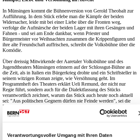
In Münsingen kommt die Bühnenversion von Gerold Theobalt zur
Aufführung. In dem Stück erlebe man die Kämpfe der beiden
Widersacher, leide mit bei einer Liebe über die Fronten weg,
verfolge die Aufmärsche der beiden Lager mit ihren Gesängen und
Fahnen - und sei am Ende dankbar, wenn Priester und
Bürgermeister vor Weihnachten zusammen die Krippenfiguren und
ihre alte Freundschaft auffrischen, schreibt die Volksbühne über die
Komödie.
Über dreissig Mitwirkende der Aaretaler Volksbühne und des
Jugendtheaters Münsingen erinnern auf der Schlossgut-Bühne an
die Zeit, als in Italien ein Bürgerkrieg drohte und ein Schriftsteller in
seinem witzigen Roman zeigte, wie Versöhnung geht. Im
Programmheft des Theaters erklärt Ueli Remund, der nicht nur
Regie führt, sondern auch für die Dialektfassung des Stücks
verantwortlich zeichnet, warum das Stück auch heute noch aktuell
sei: "Aus politischen Gegnern dürfen nie Feinde werden", sei die
Botschaft von Giovanni Guareschi. "Wir müssen uns
zusammenraufen, wenn wir eine Zukunft haben wollen."
[i] Die Aufführungen sind vom 16. November bis am 2. Dezember
im Schlossgutsaal. Weitere Informationen und Angaben zum
Vorverkauf gibt es unter
www.aaretaler.ch
.
Verantwortungsvoller Umgang mit Ihren Daten