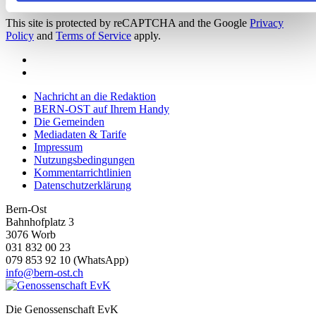
Abschnitt Einzelheiten
fest.
This site is protected by reCAPTCHA and the Google
Privacy
Policy
and
Terms of Service
apply.
Wir verwenden Cookies, um Inhalte und Anzeigen zu
personalisieren, Funktionen für soziale Medien anbieten zu
können und die Zugriffe auf unsere Website zu analysieren.
Außerdem geben wir Informationen zu Ihrer Verwendung
Nachricht an die Redaktion
unserer Website an unsere Partner für soziale Medien,
BERN-OST auf Ihrem Handy
Die Gemeinden
Werbung und Analysen weiter. Unsere Partner führen diese
Mediadaten & Tarife
Informationen möglicherweise mit weiteren Daten zusammen
Impressum
die Sie ihnen bereitgestellt haben oder die sie im Rahmen
Nutzungsbedingungen
Kommentarrichtlinien
Ihrer Nutzung der Dienste gesammelt haben.
Datenschutzerklärung
Bern-Ost
Bahnhofplatz 3
3076 Worb
031 832 00 23
079 853 92 10 (WhatsApp)
info@bern-ost.ch
Die Genossenschaft EvK