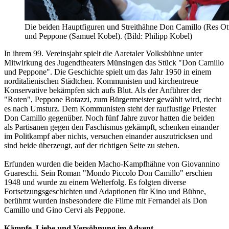
Die beiden Hauptfiguren und Streithähne Don Camillo (Res Ott
und Peppone (Samuel Kobel). (Bild: Philipp Kobel)
In ihrem 99. Vereinsjahr spielt die Aaretaler Volksbühne unter
Mitwirkung des Jugendtheaters Münsingen das Stück "Don Camillo
und Peppone". Die Geschichte spielt um das Jahr 1950 in einem
norditalienischen Städtchen. Kommunisten und kirchentreue
Konservative bekämpfen sich aufs Blut. Als der Anführer der
"Roten", Peppone Botazzi, zum Bürgermeister gewählt wird, riecht
es nach Umsturz. Dem Kommunisten steht der rauflustige Priester
Don Camillo gegenüber. Noch fünf Jahre zuvor hatten die beiden
als Partisanen gegen den Faschismus gekämpft, schenken einander
im Politkampf aber nichts, versuchen einander auszutricksen und
sind beide überzeugt, auf der richtigen Seite zu stehen.
Erfunden wurden die beiden Macho-Kampfhähne von Giovannino
Guareschi. Sein Roman "Mondo Piccolo Don Camillo" erschien
1948 und wurde zu einem Welterfolg. Es folgten diverse
Fortsetzungsgeschichten und Adaptionen für Kino und Bühne,
berühmt wurden insbesondere die Filme mit Fernandel als Don
Camillo und Gino Cervi als Peppone.
Kämpfe, Liebe und Versöhnung im Advent