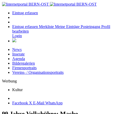
Eintrag erfassen
Eintrag erfassen
Merkliste
Meine Einträge
Posteingang
Profil
bearbeiten
Login
News
Inserate
Agenda
Bildergalerien
Firmenportraits
Vereins- / Organisationsportraits
Werbung
Kultur
Facebook
X
E-Mail
WhatsApp
99 Jahre Volksbühne: Macho-