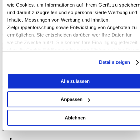
wie Cookies, um Informationen auf Ihrem Gerät zu speicher
und darauf zuzugreifen und so personalisierte Werbung und
Kontakt
Inhalte, Messungen von Werbung und Inhalten,
Zielgruppenforschung sowie Entwicklung von Angeboten zu
ermöglichen. Sie entscheiden darüber, wer Ihre Daten für
welche Zwecke nutzt. Sie können Ihre Einwilligung jederzeit
über die Cookie-Erklärung oder durch Klicken auf das Privac
Trigger Symbol ändern oder widerrufen
Details zeigen
Wenn Sie es erlauben, würden wir auch gerne:
ikut interkultureller treffpunkt
3510 Konolfingen
Alle zulassen
Informationen über Ihre geografische Lage erfassen,
Homepage
E-Mail
welche bis auf einige Meter genau sein können
Statistik
Ihr Gerät durch aktives Scannen nach bestimmten
Anpassen
Merkmalen (Fingerprinting) identifizieren
Erstellt: 28.06.2020
Geändert: 07.11.2020
Erfahren Sie mehr darüber, wie Ihre persönlichen Daten
Klicks heute:
Ablehnen
verarbeitet werden, und legen Sie Ihre Präferenzen im
Klicks total:
Abschnitt Einzelheiten
fest.