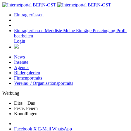
Eintrag erfassen
Eintrag erfassen
Merkliste
Meine Einträge
Posteingang
Profil
bearbeiten
Login
News
Inserate
Agenda
Bildergalerien
Firmenportraits
Vereins- / Organisationsportraits
Werbung
Dies + Das
Feste, Feiern
Konolfingen
Facebook
X
E-Mail
WhatsApp