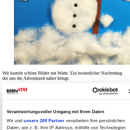
Wir basteln schöne Bilder mit Watte. Ein besinnlicher Nachmittag
der uns die Adventszeit näher bringt.
Wir freuen uns auf viele interessierte Frauen und Kinder aus allen
Ländern und Kulturen!
Verantwortungsvoller Umgang mit Ihren Daten
Das ikut-Team und Christina Bläuer
Wir und
unsere 208 Partner
verarbeiten Ihre persönlichen
079 969 6979
oder
ikut@konolfingen.ch
Daten, wie z. B. Ihre IP-Adresse, mithilfe von Technologien