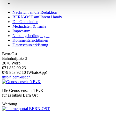
Wir verwenden Cookies, um Inhalte und Anzeigen zu
personalisieren, Funktionen für soziale Medien anbieten zu
Nachricht an die Redaktion
können und die Zugriffe auf unsere Website zu analysieren.
BERN-OST auf Ihrem Handy
Außerdem geben wir Informationen zu Ihrer Verwendung
Die Gemeinden
Mediadaten & Tarife
unserer Website an unsere Partner für soziale Medien,
Impressum
Werbung und Analysen weiter. Unsere Partner führen diese
Nutzungsbedingungen
Informationen möglicherweise mit weiteren Daten zusammen
Kommentarrichtlinien
Datenschutzerklärung
die Sie ihnen bereitgestellt haben oder die sie im Rahmen
Ihrer Nutzung der Dienste gesammelt haben.
Bern-Ost
Bahnhofplatz 3
3076 Worb
031 832 00 23
079 853 92 10 (WhatsApp)
info@bern-ost.ch
Die Genossenschaft EvK
für äs läbigs Bärn Ost
Werbung