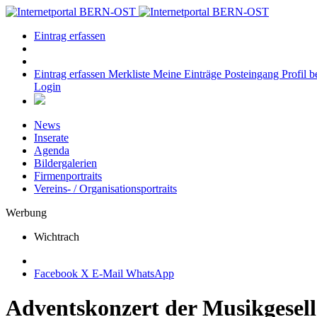
Eintrag erfassen
Eintrag erfassen
Merkliste
Meine Einträge
Posteingang
Profil b
Login
News
Inserate
Agenda
Bildergalerien
Firmenportraits
Vereins- / Organisationsportraits
Werbung
Wichtrach
Facebook
X
E-Mail
WhatsApp
Adventskonzert der Musikgesell