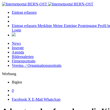
Eintrag erfassen
Eintrag erfassen
Merkliste
Meine Einträge
Posteingang
Profil b
Login
News
Inserate
Agenda
Bildergalerien
Firmenportraits
Vereins- / Organisationsportraits
Werbung
Biglen
0
Facebook
X
E-Mail
WhatsApp