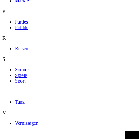
Märkte
P
Parties
Politik
R
Reisen
S
Sounds
Spiele
Sport
T
Tanz
V
Vernissagen