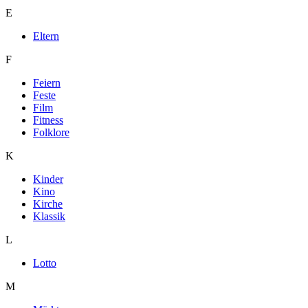
E
Eltern
F
Feiern
Feste
Film
Fitness
Folklore
K
Kinder
Kino
Kirche
Klassik
L
Lotto
M