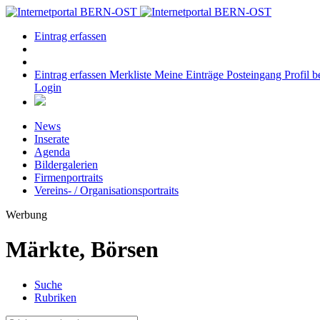
Eintrag erfassen
Eintrag erfassen
Merkliste
Meine Einträge
Posteingang
Profil b
Login
News
Inserate
Agenda
Bildergalerien
Firmenportraits
Vereins- / Organisationsportraits
Werbung
Märkte, Börsen
Suche
Rubriken