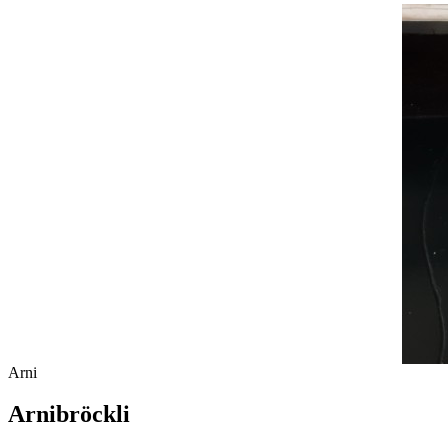
Arni
Arnibröckli