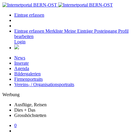
Eintrag erfassen
Eintrag erfassen
Merkliste
Meine Einträge
Posteingang
Profil
bearbeiten
Login
News
Inserate
Agenda
Bildergalerien
Firmenportraits
Vereins- / Organisationsportraits
Werbung
Ausflüge, Reisen
Dies + Das
Grosshöchstetten
0