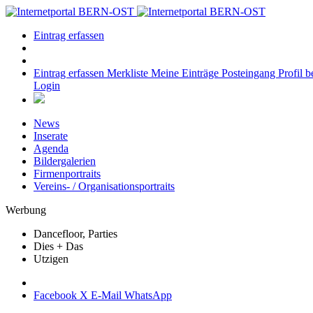
Eintrag erfassen
Eintrag erfassen
Merkliste
Meine Einträge
Posteingang
Profil b
Login
News
Inserate
Agenda
Bildergalerien
Firmenportraits
Vereins- / Organisationsportraits
Werbung
Dancefloor, Parties
Dies + Das
Utzigen
Facebook
X
E-Mail
WhatsApp