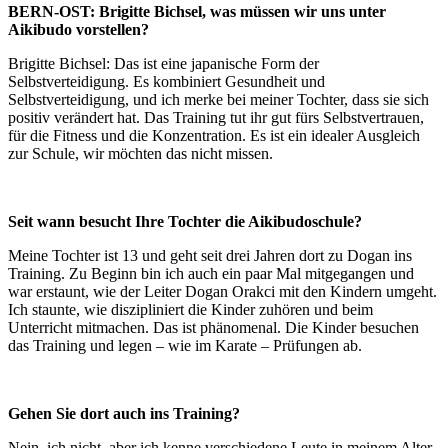
BERN-OST: Brigitte Bichsel, was müssen wir uns unter
Aikibudo vorstellen?
Brigitte Bichsel: Das ist eine japanische Form der
Selbstverteidigung. Es kombiniert Gesundheit und
Selbstverteidigung, und ich merke bei meiner Tochter, dass sie sich
positiv verändert hat. Das Training tut ihr gut fürs Selbstvertrauen,
für die Fitness und die Konzentration. Es ist ein idealer Ausgleich
zur Schule, wir möchten das nicht missen.
Seit wann besucht Ihre Tochter die Aikibudoschule?
Meine Tochter ist 13 und geht seit drei Jahren dort zu Dogan ins
Training. Zu Beginn bin ich auch ein paar Mal mitgegangen und
war erstaunt, wie der Leiter Dogan Orakci mit den Kindern umgeht.
Ich staunte, wie diszipliniert die Kinder zuhören und beim
Unterricht mitmachen. Das ist phänomenal. Die Kinder besuchen
das Training und legen – wie im Karate – Prüfungen ab.
Gehen Sie dort auch ins Training?
Nein, ich nicht, aber ich kenne verschiedene Leute in meinem Alter,