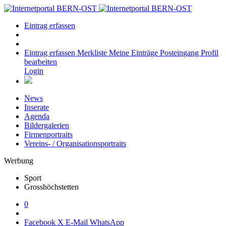
Eintrag erfassen
Eintrag erfassen
Merkliste
Meine Einträge
Posteingang
Profil
bearbeiten
Login
News
Inserate
Agenda
Bildergalerien
Firmenportraits
Vereins- / Organisationsportraits
Werbung
Sport
Grosshöchstetten
0
Facebook
X
E-Mail
WhatsApp