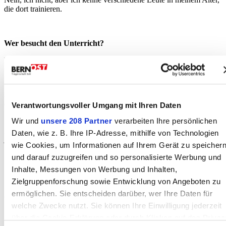
die dort trainieren.
Wer besucht den Unterricht?
Es ist für Kinder und Erwachsene.
Jetzt wurde auf Herbst das Trainingslokal gekündet – wie geht
es weiter?
Verantwortungsvoller Umgang mit Ihren Daten
Wir und
unsere 208 Partner
verarbeiten Ihre persönlichen
Das Problem ist, er benötigt für das Trainingslokal, das Dojo, eine
grosse Fläche und es muss fix sein. Das heisst, der Raum kann nicht
Daten, wie z. B. Ihre IP-Adresse, mithilfe von Technologien
jede Woche wieder neu eingerichtet werden. Er hat verschiedene
wie Cookies, um Informationen auf Ihrem Gerät zu speicher
Räume angeschaut, aber bis jetzt hat sich noch nichts ergeben.
und darauf zuzugreifen und so personalisierte Werbung und
Inhalte, Messungen von Werbung und Inhalten,
Zielgruppenforschung sowie Entwicklung von Angeboten zu
Sie gelangten nun per E-Mail an uns mit einem Aufruf.
ermöglichen. Sie entscheiden darüber, wer Ihre Daten für
Wir suchen einen Raum in der Umgebung, Konolfingen, Richigen,
welche Zwecke nutzt. Sie können Ihre Einwilligung jederzeit
Zäziwil, Biglen. Ein Raum, der beheizt werden kann. Damit diese
über die Cookie-Erklärung oder durch Klicken auf das Privac
Schule weiterbesteht. Es wäre schade, wenn er schliessen müsste.