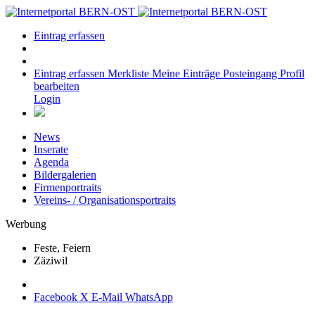
Eintrag erfassen
Eintrag erfassen
Merkliste
Meine Einträge
Posteingang
Profil
bearbeiten
Login
News
Inserate
Agenda
Bildergalerien
Firmenportraits
Vereins- / Organisationsportraits
Werbung
Feste, Feiern
Zäziwil
Facebook
X
E-Mail
WhatsApp