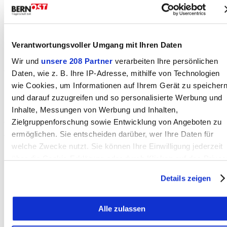
22:00 Uhr Abbrennen des Feuerwerks und Möglichkeit, selbst
mitgebrachtes Feuerwerk
abzufeuern
Verantwortungsvoller Umgang mit Ihren Daten
Wir und
unsere 208 Partner
verarbeiten Ihre persönlichen
Gemütliches Beisammensein…
Daten, wie z. B. Ihre IP-Adresse, mithilfe von Technologien
wie Cookies, um Informationen auf Ihrem Gerät zu speicher
und darauf zuzugreifen und so personalisierte Werbung und
Herzlich laden ein
Inhalte, Messungen von Werbung und Inhalten,
Zielgruppenforschung sowie Entwicklung von Angeboten zu
Gemeinde Zäziwil und Orts- und Verkehrsverein Zäziwil
ermöglichen. Sie entscheiden darüber, wer Ihre Daten für
Kontakt
welche Zwecke nutzt. Sie können Ihre Einwilligung jederzeit
über die Cookie-Erklärung oder durch Klicken auf das Privac
Trigger Symbol ändern oder widerrufen
Details zeigen
Wenn Sie es erlauben, würden wir auch gerne:
Alle zulassen
Informationen über Ihre geografische Lage erfassen,
welche bis auf einige Meter genau sein können