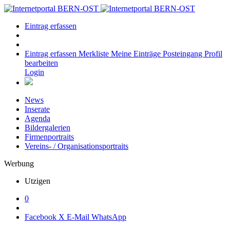
Eintrag erfassen
Eintrag erfassen
Merkliste
Meine Einträge
Posteingang
Profil
bearbeiten
Login
News
Inserate
Agenda
Bildergalerien
Firmenportraits
Vereins- / Organisationsportraits
Werbung
Utzigen
0
Facebook
X
E-Mail
WhatsApp