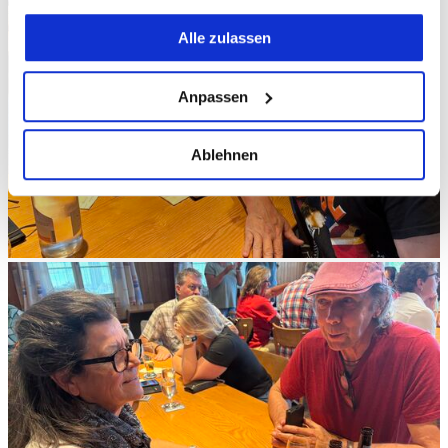
Wenn Sie es erlauben, würden wir auch gerne:
Alle zulassen
Informationen über Ihre geografische Lage
erfassen, welche bis auf einige Meter genau sein
Anpassen
können
Ihr Gerät durch aktives Scannen nach
Ablehnen
bestimmten Merkmalen (Fingerprinting) identifizieren
Erfahren Sie mehr darüber, wie Ihre persönlichen Daten
verarbeitet werden, und legen Sie Ihre Präferenzen im
Abschnitt Einzelheiten
fest.
Wir verwenden Cookies, um Inhalte und Anzeigen zu
personalisieren, Funktionen für soziale Medien anbieten
zu können und die Zugriffe auf unsere Website zu
analysieren. Außerdem geben wir Informationen zu Ihrer
Verwendung unserer Website an unsere Partner für
soziale Medien, Werbung und Analysen weiter. Unsere
Partner führen diese Informationen möglicherweise mit