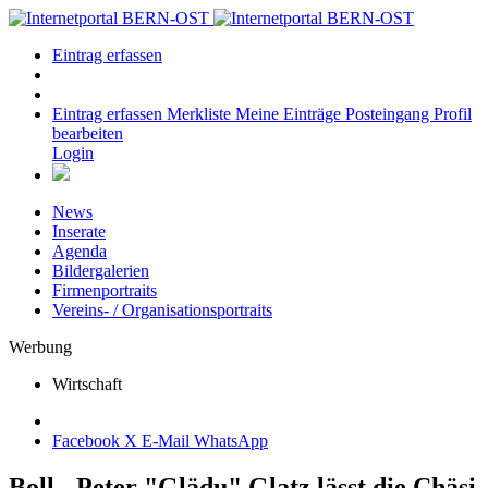
Eintrag erfassen
Eintrag erfassen
Merkliste
Meine Einträge
Posteingang
Profil
bearbeiten
Login
News
Inserate
Agenda
Bildergalerien
Firmenportraits
Vereins- / Organisationsportraits
Werbung
Wirtschaft
Facebook
X
E-Mail
WhatsApp
Boll - Peter "Glädu" Glatz lässt die Chäsi