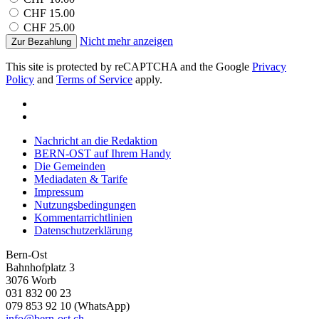
CHF 15.00
Informationen möglicherweise mit weiteren Daten zusammen
CHF 25.00
die Sie ihnen bereitgestellt haben oder die sie im Rahmen
Nicht mehr anzeigen
Zur Bezahlung
Ihrer Nutzung der Dienste gesammelt haben.
This site is protected by reCAPTCHA and the Google
Privacy
Policy
and
Terms of Service
apply.
Nachricht an die Redaktion
BERN-OST auf Ihrem Handy
Die Gemeinden
Mediadaten & Tarife
Impressum
Nutzungsbedingungen
Kommentarrichtlinien
Datenschutzerklärung
Bern-Ost
Bahnhofplatz 3
3076 Worb
031 832 00 23
079 853 92 10 (WhatsApp)
info@bern-ost.ch