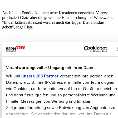
Auch beim Fondue könnten neue Kreationen entstehen. Vorerst
produziert Glatz aber die gewohnte Hausmischung mit Weisswein.
"In der kalten Jahreszeit wird es auch das Egger Bier-Fondue
geben", sagt Glatz.
Fondue-Bar und Glace-Velo?
Neue Ideen hat Glatz auch für den Vertrieb der Produkte. "Ich
möchte Outdoor Fondue-Bars mit oder ohne Bedienung zum mieten
Verantwortungsvoller Umgang mit Ihren Daten
anbieten", sagt er. Zudem träumt er von einem Glace-Velo, das man
zum Beispiel für Schulfeste oder Hochzeiten mieten kann. Dafür
Wir und
unsere 208 Partner
verarbeiten Ihre persönlichen
fehle aber noch das nötige Geld.
Daten, wie z. B. Ihre IP-Adresse, mithilfe von Technologien
wie Cookies, um Informationen auf Ihrem Gerät zu speicher
und darauf zuzugreifen und so personalisierte Werbung und
Um die anfänglichen Investitionen aufzufangen, haben Glatz und
sein Team "Eis-Scheine" lanciert. "Die kann man für 100 Franken
Inhalte, Messungen von Werbung und Inhalten,
bei mir kaufen und damit später zu vergünstigten Konditionen
Zielgruppenforschung sowie Entwicklung von Angeboten zu
entsprechend Glace und Fondue beziehen", sagt Glatz.
ermöglichen. Sie entscheiden darüber, wer Ihre Daten für