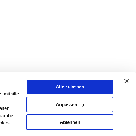
Alle zulassen
, mithilfe
Anpassen
lten,
darüber,
Ablehnen
okie-