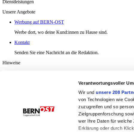
Dienstleistungen
Unsere Angebote
Werbung auf BERN-OST
Werbe dort, wo deine Kund:innen zu Hause sind.
Kontakt
Senden Sie eine Nachricht an die Redaktion.
Hinweise
Diverse Informationen
Verantwortungsvoller Um
Häufige Fragen
Nutzungsbedingungen
Wir und
unsere 208 Partn
Kommentarrichtlinien
Datenschutzerklärung
von Technologien wie Cook
Datenschutz-Einstellungen
zuzugreifen und so person
Zielgruppenforschung sowi
Bern-Ost
Bahnhofplatz 3
wer Ihre Daten für welche 
3076 Worb
Erklärung oder durch Klic
031 832 00 23