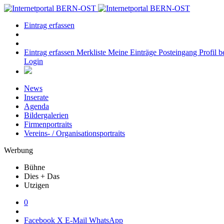
Eintrag erfassen
Eintrag erfassen
Merkliste
Meine Einträge
Posteingang
Profil b
Login
News
Inserate
Agenda
Bildergalerien
Firmenportraits
Vereins- / Organisationsportraits
Werbung
Bühne
Dies + Das
Utzigen
0
Facebook
X
E-Mail
WhatsApp