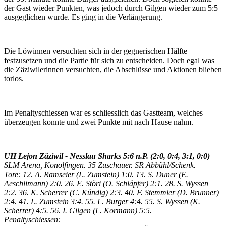
der Gast wieder Punkten, was jedoch durch Gilgen wieder zum 5:5
ausgeglichen wurde. Es ging in die Verlängerung.
Die Löwinnen versuchten sich in der gegnerischen Hälfte
festzusetzen und die Partie für sich zu entscheiden. Doch egal was
die Zäziwilerinnen versuchten, die Abschlüsse und Aktionen blieben
torlos.
Im Penaltyschiessen war es schliesslich das Gastteam, welches
überzeugen konnte und zwei Punkte mit nach Hause nahm.
UH Lejon Zäziwil - Nesslau Sharks 5:6 n.P. (2:0, 0:4, 3:1, 0:0)
SLM Arena, Konolfingen. 35 Zuschauer. SR Abbühl/Schenk.
Tore: 12. A. Ramseier (L. Zumstein) 1:0. 13. S. Duner (E.
Aeschlimann) 2:0. 26. E. Störi (O. Schläpfer) 2:1. 28. S. Wyssen
2:2. 36. K. Scherrer (C. Kündig) 2:3. 40. F. Stemmler (D. Brunner)
2:4. 41. L. Zumstein 3:4. 55. L. Burger 4:4. 55. S. Wyssen (K.
Scherrer) 4:5. 56. I. Gilgen (L. Kormann) 5:5.
Penaltyschiessen: