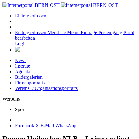
Eintrag erfassen
Eintrag erfassen
Merkliste
Meine Einträge
Posteingang
Profil
bearbeiten
Login
News
Inserate
Agenda
Bildergalerien
Firmenportraits
Vereins- / Organisationsportraits
Werbung
Sport
Facebook
X
E-Mail
WhatsApp
Damen Unihockey NLB – Lejon verliert