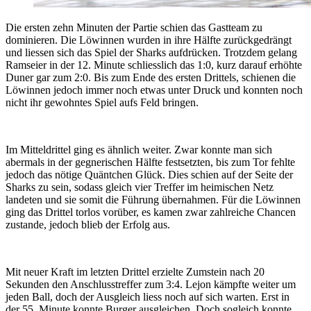
Die ersten zehn Minuten der Partie schien das Gastteam zu
dominieren. Die Löwinnen wurden in ihre Hälfte zurückgedrängt
und liessen sich das Spiel der Sharks aufdrücken. Trotzdem gelang
Ramseier in der 12. Minute schliesslich das 1:0, kurz darauf erhöhte
Duner gar zum 2:0. Bis zum Ende des ersten Drittels, schienen die
Löwinnen jedoch immer noch etwas unter Druck und konnten noch
nicht ihr gewohntes Spiel aufs Feld bringen.
Im Mitteldrittel ging es ähnlich weiter. Zwar konnte man sich
abermals in der gegnerischen Hälfte festsetzten, bis zum Tor fehlte
jedoch das nötige Quäntchen Glück. Dies schien auf der Seite der
Sharks zu sein, sodass gleich vier Treffer im heimischen Netz
landeten und sie somit die Führung übernahmen. Für die Löwinnen
ging das Drittel torlos vorüber, es kamen zwar zahlreiche Chancen
zustande, jedoch blieb der Erfolg aus.
Mit neuer Kraft im letzten Drittel erzielte Zumstein nach 20
Sekunden den Anschlusstreffer zum 3:4. Lejon kämpfte weiter um
jeden Ball, doch der Ausgleich liess noch auf sich warten. Erst in
der 55. Minute konnte Burger ausgleichen. Doch sogleich konnte