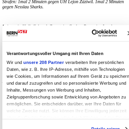
Strafen: 1mal 2 Minuten gegen UH Lejon Zäziwil. 1mal 2 Minuten
gegen Nesslau Sharks.
Lejon mit: Holle/Schaad; Zumstein, Gerber, Ramseier, Landmesser,
Zwahlen; Schlatter, Soltermann, Umamparan, Burger, Reusser;
Oberli, Dominguez, Duner, Kormann, Aeschlimann; Gilgen,
Badertscher, Götz, Andres, Zürcher
Verantwortungsvoller Umgang mit Ihren Daten
Lejon ohne: Pfeiffer, Schmid, Thomi, Briggen, Bieri
Wir und
unsere 208 Partner
verarbeiten Ihre persönlichen
Daten, wie z. B. Ihre IP-Adresse, mithilfe von Technologien
wie Cookies, um Informationen auf Ihrem Gerät zu speicher
A. Ramseier wurde als wertvollste Spielerin ausgezeichnet.
und darauf zuzugreifen und so personalisierte Werbung und
Inhalte, Messungen von Werbung und Inhalten,
Zielgruppenforschung sowie Entwicklung von Angeboten zu
www.uhlejon.ch
ermöglichen. Sie entscheiden darüber, wer Ihre Daten für
welche Zwecke nutzt. Sie können Ihre Einwilligung jederzeit
Autor:in
über die Cookie-Erklärung oder durch Klicken auf das Privac
Irene Gilgen, UH Lejon
Fehler gefunden?
Trigger Symbol ändern oder widerrufen
Details zeigen
Nachricht an die Redaktion