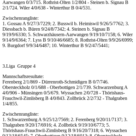
Aarwangen 0/3/715. Rothrist-Olten 1/2/804 - Steinen b. Signau B
2/1/724. Wiler 4/0/638 - Winterthur B 0/4/531.
Zwischenrangliste:
1. Gossau A 9/27/3/7229; 2. Busswil b. Heimiswil 9/26/5/7762; 3.
Diessbach b. Büren 9/24/8/7342; 4. Steinen b. Signau B
9/19/9/6330; 5. Schwarzhäusern-Aarwangen 9/19/10/7158; 6. Wiler
9/14/9/6364; 7. Lyss B 9/10/46/6685; 8. Rothrist-Olten 9/9/26/6999;
9. Burgdorf 9/9/34/6487; 10. Winterthur B 9/2/47/5441;
3.Liga Gruppe 4
Mannschaftsresultate:
Ferenberg 2/1/869 - Dürrenroth-Schmidigen B 0/7/746.
Obersteckholz 0/1/688 - Oberbottigen 2/1/739. Schwarzenburg A
4/0/906 - Münsingen 0/5/679. Wyssachen 2/0/728 - Thörishaus-
Frauchwil-Zimlisberg B 4/0/843. Zollbrück 2/2/732 - Thalgraben
1/4/855.
Zwischenrangliste:
1. Schwarzenburg A 9/25/12/7569; 2. Ferenberg 9/20/11/7137; 3.
Thalgraben 9/20/17/6916; 4. Zollbrück 9/19/10/6773; 5.
Thörishaus-Frauchwil-Zimlisberg B 9/16/20/7318; 6. Wyssachen
9/13/18/6545; 7. Oberbottigen 9/12/18/6013; 8. Obersteckholz