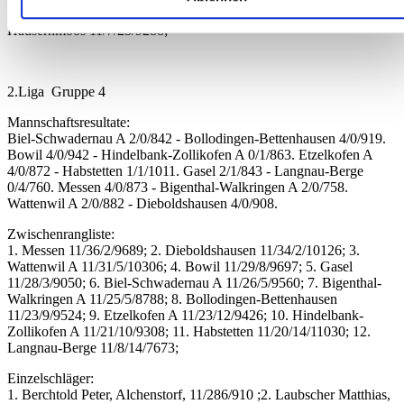
verarbeitet werden, und legen Sie Ihre Präferenzen im
11/11/27/8984; 11. Rüdtligen-Alchenflüh B 11/8/34/8700; 12.
Abschnitt Einzelheiten
fest.
Häusernmoos 11/7/23/9288;
Wir verwenden Cookies, um Inhalte und Anzeigen zu
personalisieren, Funktionen für soziale Medien anbieten zu
2.Liga Gruppe 4
können und die Zugriffe auf unsere Website zu analysieren.
Mannschaftsresultate:
Außerdem geben wir Informationen zu Ihrer Verwendung
Biel-Schwadernau A 2/0/842 - Bollodingen-Bettenhausen 4/0/919.
unserer Website an unsere Partner für soziale Medien,
Bowil 4/0/942 - Hindelbank-Zollikofen A 0/1/863. Etzelkofen A
4/0/872 - Habstetten 1/1/1011. Gasel 2/1/843 - Langnau-Berge
Werbung und Analysen weiter. Unsere Partner führen diese
0/4/760. Messen 4/0/873 - Bigenthal-Walkringen A 2/0/758.
Informationen möglicherweise mit weiteren Daten zusammen
Wattenwil A 2/0/882 - Dieboldshausen 4/0/908.
die Sie ihnen bereitgestellt haben oder die sie im Rahmen
Zwischenrangliste:
Ihrer Nutzung der Dienste gesammelt haben.
1. Messen 11/36/2/9689; 2. Dieboldshausen 11/34/2/10126; 3.
Wattenwil A 11/31/5/10306; 4. Bowil 11/29/8/9697; 5. Gasel
11/28/3/9050; 6. Biel-Schwadernau A 11/26/5/9560; 7. Bigenthal-
Walkringen A 11/25/5/8788; 8. Bollodingen-Bettenhausen
11/23/9/9524; 9. Etzelkofen A 11/23/12/9426; 10. Hindelbank-
Zollikofen A 11/21/10/9308; 11. Habstetten 11/20/14/11030; 12.
Langnau-Berge 11/8/14/7673;
Einzelschläger:
1. Berchtold Peter, Alchenstorf, 11/286/910 ;2. Laubscher Matthias,