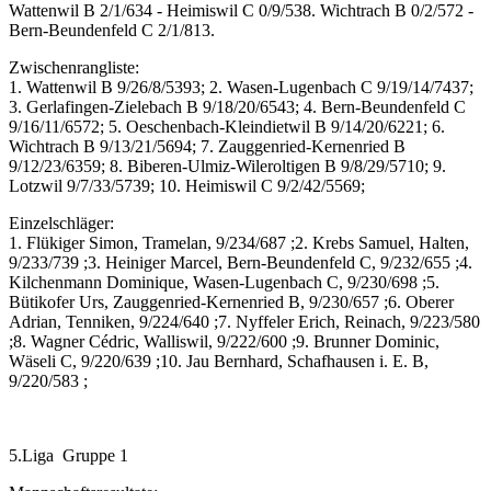
Wattenwil B 2/1/634 - Heimiswil C 0/9/538. Wichtrach B 0/2/572 -
Bern-Beundenfeld C 2/1/813.
Zwischenrangliste:
1. Wattenwil B 9/26/8/5393; 2. Wasen-Lugenbach C 9/19/14/7437;
3. Gerlafingen-Zielebach B 9/18/20/6543; 4. Bern-Beundenfeld C
9/16/11/6572; 5. Oeschenbach-Kleindietwil B 9/14/20/6221; 6.
Wichtrach B 9/13/21/5694; 7. Zauggenried-Kernenried B
9/12/23/6359; 8. Biberen-Ulmiz-Wileroltigen B 9/8/29/5710; 9.
Lotzwil 9/7/33/5739; 10. Heimiswil C 9/2/42/5569;
Einzelschläger:
1. Flükiger Simon, Tramelan, 9/234/687 ;2. Krebs Samuel, Halten,
9/233/739 ;3. Heiniger Marcel, Bern-Beundenfeld C, 9/232/655 ;4.
Kilchenmann Dominique, Wasen-Lugenbach C, 9/230/698 ;5.
Bütikofer Urs, Zauggenried-Kernenried B, 9/230/657 ;6. Oberer
Adrian, Tenniken, 9/224/640 ;7. Nyffeler Erich, Reinach, 9/223/580
;8. Wagner Cédric, Walliswil, 9/222/600 ;9. Brunner Dominic,
Wäseli C, 9/220/639 ;10. Jau Bernhard, Schafhausen i. E. B,
9/220/583 ;
5.Liga Gruppe 1