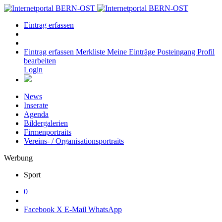
Eintrag erfassen
Eintrag erfassen
Merkliste
Meine Einträge
Posteingang
Profil
bearbeiten
Login
News
Inserate
Agenda
Bildergalerien
Firmenportraits
Vereins- / Organisationsportraits
Werbung
Sport
0
Facebook
X
E-Mail
WhatsApp