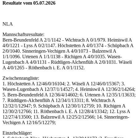
Resultate vom 05.07.2026
NLA
Mannschaftsresultate:
Bern-Beundenfeld A 2/1/1142 - Wichtrach A 0/1/979. Heimiswil A
4/0/1221 - Lyss A 0/2/1147. Höchstetten A 4/0/1374 - Schüpbach A
2/0/1040. Sinneringen-Vechigen A 4/0/1073 - Balzenwil A
1/1/1096. Urtenen A 1/1/1138 - Richigen A 4/0/1035. Wasen-
Lugenbach A 4/0/1131 - Rüdtligen-Alchenflüh A 2/0/1031. Wäseli
A 4/0/1265 - Röthenbach i. E. A 0/1/1152.
Zwischenrangliste:
1. Höchstetten A 12/46/0/16104; 2. Wäseli A 12/46/0/15367; 3.
Wasen-Lugenbach A 12/37/1/14527; 4. Heimiswil A 12/36/2/14264;
5. Bern-Beundenfeld A 12/36/4/14602; 6. Urtenen A 12/35/1/13633;
7. Rüdtligen-Alchenflüh A 12/34/1/13311; 8. Wichtrach A
12/32/1/12947; 9. Schüpbach A 12/30/1/12759; 10. Richigen A
12/30/2/12766; 11. Röthenbach i. E. A 12/28/4/13342; 12. Lyss A
12/27/4/13500; 13. Balzenwil A 12/25/2/12566; 14. Sinneringen-
Vechigen A 12/16/5/12279;
Einzelschläger: