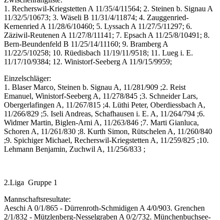
1. Recherswil-Kriegstetten A 11/35/4/11564; 2. Steinen b. Signau A
11/32/5/10673; 3. Wäseli B 11/31/4/11874; 4. Zauggenried-
Kernenried A 11/28/6/10460; 5. Lyssach A 11/27/5/11297; 6.
Zäziwil-Reutenen A 11/27/8/11141; 7. Epsach A 11/25/8/10491; 8.
Bern-Beundenfeld B 11/25/14/11160; 9. Bramberg A
11/22/5/10258; 10. Rüedisbach 11/19/11/9518; 11. Lueg i. E.
11/17/10/9384; 12. Winistorf-Seeberg A 11/9/15/9959;
Einzelschläger:
1. Blaser Marco, Steinen b. Signau A, 11/281/909 ;2. Reist
Emanuel, Winistorf-Seeberg A, 11/278/845 ;3. Schneider Lars,
Obergerlafingen A, 11/267/815 ;4. Lüthi Peter, Oberdiessbach A,
11/266/829 ;5. Iseli Andreas, Schafhausen i. E. A, 11/264/794 ;6.
Widmer Martin, Biglen-Arni A, 11/263/846 ;7. Marti Gianluca,
Schoren A, 11/261/830 ;8. Kurth Simon, Rütschelen A, 11/260/840
;9. Spichiger Michael, Recherswil-Kriegstetten A, 11/259/825 ;10.
Lehmann Benjamin, Zuchwil A, 11/256/833 ;
2.Liga Gruppe 1
Mannschaftsresultate:
Aeschi A 0/1/865 - Dürrenroth-Schmidigen A 4/0/903. Grenchen
2/1/832 - Mützlenberg-Nesselgraben A 0/2/732. Münchenbuchsee-