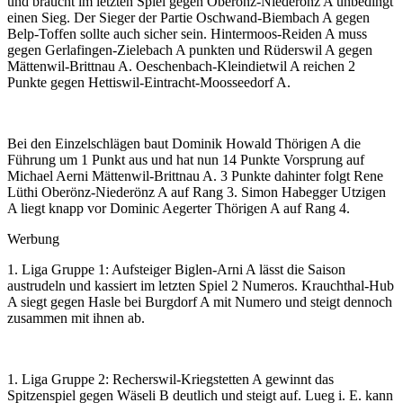
und braucht im letzten Spiel gegen Oberönz-Niederönz A unbedingt
einen Sieg. Der Sieger der Partie Oschwand-Biembach A gegen
Belp-Toffen sollte auch sicher sein. Hintermoos-Reiden A muss
gegen Gerlafingen-Zielebach A punkten und Rüderswil A gegen
Mättenwil-Brittnau A. Oeschenbach-Kleindietwil A reichen 2
Punkte gegen Hettiswil-Eintracht-Moosseedorf A.
Bei den Einzelschlägen baut Dominik Howald Thörigen A die
Führung um 1 Punkt aus und hat nun 14 Punkte Vorsprung auf
Michael Aerni Mättenwil-Brittnau A. 3 Punkte dahinter folgt Rene
Lüthi Oberönz-Niederönz A auf Rang 3. Simon Habegger Utzigen
A liegt knapp vor Dominic Aegerter Thörigen A auf Rang 4.
Werbung
1. Liga Gruppe 1: Aufsteiger Biglen-Arni A lässt die Saison
austrudeln und kassiert im letzten Spiel 2 Numeros. Krauchthal-Hub
A siegt gegen Hasle bei Burgdorf A mit Numero und steigt dennoch
zusammen mit ihnen ab.
1. Liga Gruppe 2: Recherswil-Kriegstetten A gewinnt das
Spitzenspiel gegen Wäseli B deutlich und steigt auf. Lueg i. E. kann