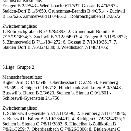
Mannschaftsresultate:
Ersigen B 2/2/543 - Wiedlisbach 0/11/537. Gossau B 4/0/567 -
Stalden-Dorf B 1/6/650. Grünenmatt-Brandis B 4/0/514 - Zuchwil
B 1/2/626. Zimmerwald B 0/4/613 - Rohrbachgraben B 2/2/672.
Zwischenrangliste:
1. Rohrbachgraben B 7/19/8/4893; 2. Grünenmatt-Brandis B
7/15/19/3634; 3. Zuchwil B 7/12/9/4903; 4. Ersigen B 7/11/9/3822;
5. Zimmerwald B 7/11/18/4272; 6. Gossau B 7/10/18/3617; 7.
Stalden-Dorf B 7/6/32/4388; 8. Wiedlisbach 7/1/48/3705;
5.Liga Gruppe 2
Mannschaftsresultate:
Biglen-Arni C 1/10/648 - Oberdiessbach C 2/2/553. Heimberg
2/3/569 - Richigen C 1/6/718. Hindelbank-Zollikofen B 0/3/448 -
Busswil b. Büren B 2/3/629. Steinen b. Signau C 0/1/601 -
Schlosswil-Gysenstein 2/1/750.
Zwischenrangliste:
1. Schlosswil-Gysenstein 7/17/11/5096; 2. Heimberg 7/11/14/3946;
3. Busswil b. Büren B 7/10/23/4491; 4. Richigen C 7/9/32/4925; 5.
Steinen b. Signau C 7/8/11/3883; 6. Hindelbank-Zollikofen B
7/8/21/3259; 7. Oberdiessbach C 7/8/26/3806; 8. Biglen-Arni C