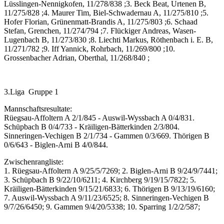
Lüsslingen-Nennigkofen, 11/278/838 ;3. Beck Beat, Urtenen B,
11/275/828 ;4. Maurer Tim, Biel-Schwadernau A, 11/275/810 ;5.
Hofer Florian, Grünenmatt-Brandis A, 11/275/803 ;6. Schaad
Stefan, Grenchen, 11/274/794 ;7. Flückiger Andreas, Wasen-
Lugenbach B, 11/273/830 ;8. Liechti Markus, Röthenbach i. E. B,
11/271/782 ;9. Iff Yannick, Rohrbach, 11/269/800 ;10.
Grossenbacher Adrian, Oberthal, 11/268/840 ;
3.Liga Gruppe 1
Mannschaftsresultate:
Rüegsau-Affoltern A 2/1/845 - Auswil-Wyssbach A 0/4/831.
Schüpbach B 0/4/733 - Kräiligen-Bätterkinden 2/3/804.
Sinneringen-Vechigen B 2/1/734 - Gammen 0/3/669. Thörigen B
0/6/643 - Biglen-Arni B 4/0/844.
Zwischenrangliste:
1. Rüegsau-Affoltern A 9/25/5/7269; 2. Biglen-Arni B 9/24/9/7441;
3. Schüpbach B 9/22/10/6211; 4. Kirchberg 9/19/15/7822; 5.
Kräiligen-Bätterkinden 9/15/21/6833; 6. Thörigen B 9/13/19/6160;
7. Auswil-Wyssbach A 9/11/23/6525; 8. Sinneringen-Vechigen B
9/7/26/6450; 9. Gammen 9/4/20/5338; 10. Sparring 1/2/2/587;