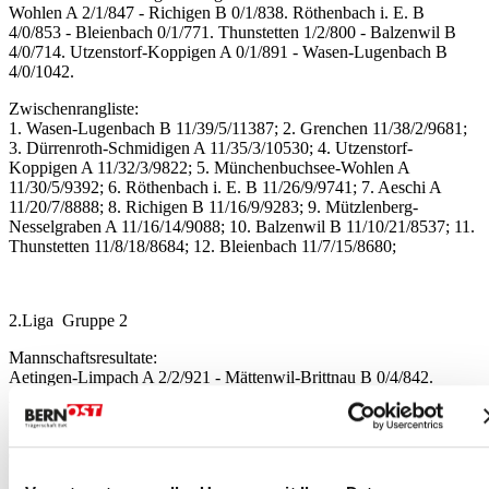
Wohlen A 2/1/847 - Richigen B 0/1/838. Röthenbach i. E. B
4/0/853 - Bleienbach 0/1/771. Thunstetten 1/2/800 - Balzenwil B
4/0/714. Utzenstorf-Koppigen A 0/1/891 - Wasen-Lugenbach B
4/0/1042.
Zwischenrangliste:
1. Wasen-Lugenbach B 11/39/5/11387; 2. Grenchen 11/38/2/9681;
3. Dürrenroth-Schmidigen A 11/35/3/10530; 4. Utzenstorf-
Koppigen A 11/32/3/9822; 5. Münchenbuchsee-Wohlen A
11/30/5/9392; 6. Röthenbach i. E. B 11/26/9/9741; 7. Aeschi A
11/20/7/8888; 8. Richigen B 11/16/9/9283; 9. Mützlenberg-
Nesselgraben A 11/16/14/9088; 10. Balzenwil B 11/10/21/8537; 11.
Thunstetten 11/8/18/8684; 12. Bleienbach 11/7/15/8680;
2.Liga Gruppe 2
Mannschaftsresultate:
Aetingen-Limpach A 2/2/921 - Mättenwil-Brittnau B 0/4/842.
Alchenstorf 0/1/775 - Süri-Spengelried 4/0/830. Höchstetten B
1/3/983 - Heimiswil B 2/2/903. Lüsslingen-Nennigkofen 2/1/902 -
Eriswil A 0/1/851. Oberthal 0/2/926 - Stalden-Dorf A 2/1/969.
Oberwil 4/0/965 - Dotzigen 0/2/773.