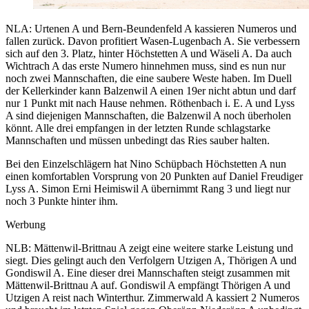
NLA: Urtenen A und Bern-Beundenfeld A kassieren Numeros und
fallen zurück. Davon profitiert Wasen-Lugenbach A. Sie verbessern
sich auf den 3. Platz, hinter Höchstetten A und Wäseli A. Da auch
Wichtrach A das erste Numero hinnehmen muss, sind es nun nur
noch zwei Mannschaften, die eine saubere Weste haben. Im Duell
der Kellerkinder kann Balzenwil A einen 19er nicht abtun und darf
nur 1 Punkt mit nach Hause nehmen. Röthenbach i. E. A und Lyss
A sind diejenigen Mannschaften, die Balzenwil A noch überholen
könnt. Alle drei empfangen in der letzten Runde schlagstarke
Mannschaften und müssen unbedingt das Ries sauber halten.
Bei den Einzelschlägern hat Nino Schüpbach Höchstetten A nun
einen komfortablen Vorsprung von 20 Punkten auf Daniel Freudiger
Lyss A. Simon Erni Heimiswil A übernimmt Rang 3 und liegt nur
noch 3 Punkte hinter ihm.
Werbung
NLB: Mättenwil-Brittnau A zeigt eine weitere starke Leistung und
siegt. Dies gelingt auch den Verfolgern Utzigen A, Thörigen A und
Gondiswil A. Eine dieser drei Mannschaften steigt zusammen mit
Mättenwil-Brittnau A auf. Gondiswil A empfängt Thörigen A und
Utzigen A reist nach Winterthur. Zimmerwald A kassiert 2 Numeros