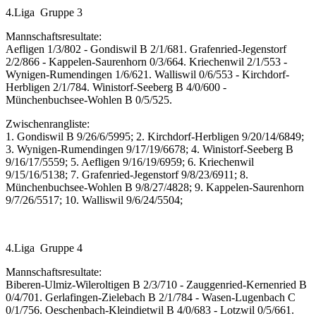
4.Liga Gruppe 3
Mannschaftsresultate:
Aefligen 1/3/802 - Gondiswil B 2/1/681. Grafenried-Jegenstorf
2/2/866 - Kappelen-Saurenhorn 0/3/664. Kriechenwil 2/1/553 -
Wynigen-Rumendingen 1/6/621. Walliswil 0/6/553 - Kirchdorf-
Herbligen 2/1/784. Winistorf-Seeberg B 4/0/600 -
Münchenbuchsee-Wohlen B 0/5/525.
Zwischenrangliste:
1. Gondiswil B 9/26/6/5995; 2. Kirchdorf-Herbligen 9/20/14/6849;
3. Wynigen-Rumendingen 9/17/19/6678; 4. Winistorf-Seeberg B
9/16/17/5559; 5. Aefligen 9/16/19/6959; 6. Kriechenwil
9/15/16/5138; 7. Grafenried-Jegenstorf 9/8/23/6911; 8.
Münchenbuchsee-Wohlen B 9/8/27/4828; 9. Kappelen-Saurenhorn
9/7/26/5517; 10. Walliswil 9/6/24/5504;
4.Liga Gruppe 4
Mannschaftsresultate:
Biberen-Ulmiz-Wileroltigen B 2/3/710 - Zauggenried-Kernenried B
0/4/701. Gerlafingen-Zielebach B 2/1/784 - Wasen-Lugenbach C
0/1/756. Oeschenbach-Kleindietwil B 4/0/683 - Lotzwil 0/5/661.