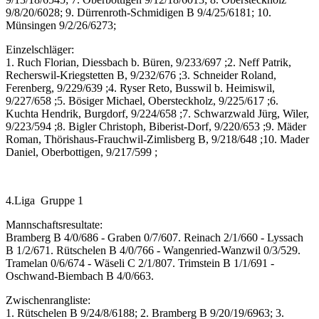
9/8/20/6028; 9. Dürrenroth-Schmidigen B 9/4/25/6181; 10.
Münsingen 9/2/26/6273;
Einzelschläger:
1. Ruch Florian, Diessbach b. Büren, 9/233/697 ;2. Neff Patrik,
Recherswil-Kriegstetten B, 9/232/676 ;3. Schneider Roland,
Ferenberg, 9/229/639 ;4. Ryser Reto, Busswil b. Heimiswil,
9/227/658 ;5. Bösiger Michael, Obersteckholz, 9/225/617 ;6.
Kuchta Hendrik, Burgdorf, 9/224/658 ;7. Schwarzwald Jürg, Wiler,
9/223/594 ;8. Bigler Christoph, Biberist-Dorf, 9/220/653 ;9. Mäder
Roman, Thörishaus-Frauchwil-Zimlisberg B, 9/218/648 ;10. Mader
Daniel, Oberbottigen, 9/217/599 ;
4.Liga Gruppe 1
Mannschaftsresultate:
Bramberg B 4/0/686 - Graben 0/7/607. Reinach 2/1/660 - Lyssach
B 1/2/671. Rütschelen B 4/0/766 - Wangenried-Wanzwil 0/3/529.
Tramelan 0/6/674 - Wäseli C 2/1/807. Trimstein B 1/1/691 -
Oschwand-Biembach B 4/0/663.
Zwischenrangliste:
1. Rütschelen B 9/24/8/6188; 2. Bramberg B 9/20/19/6963; 3.