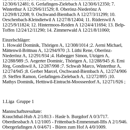
12/30/6/12481; 6. Gerlafingen-Zielebach A 12/30/6/12350; 7.
Winterthur A 12/29/6/11529; 8. Oberönz-Niederönz A
12/29/8/12208; 9. Oschwand-Biembach A 12/27/3/11299; 10.
Oeschenbach-Kleindietwil A 12/27/8/12404; 11. Rüderswil A
12/25/9/11824; 12. Hintermoos-Reiden A 12/24/4/11694; 13. Belp-
Toffen 12/24/12/11290; 14. Zimmerwald A 12/21/8/11060;
Einzelschläger:
1. Howald Dominik, Thörigen A, 12/308/1014 ;2. Aerni Michael,
Mättenwil-Brittnau A, 12/294/970 ;3. Lüthi Rene, Oberönz-
Niederönz A, 12/291/934 ;4. Habegger Simon, Utzigen A,
12/288/989 ;5. Aegerter Dominic, Thörigen A, 12/288/945 ;6. Erni
Jörg, Gondiswil A, 12/287/998 ;7. Schwab Marco, Winterthur A,
12/274/945 ;8. Gerber Marcel, Oschwand-Biembach A, 12/274/906
;9. Steffen Ramon, Gerlafingen-Zielebach A, 12/272/895 ;10.
Mathys Dominik, Hettiswil-Eintracht-Moosseedorf A, 12/271/926 ;
1.Liga Gruppe 1
Mannschaftsresultate:
Krauchthal-Hub A 2/1/813 - Hasle b. Burgdorf A 0/3/717.
Oberdiessbach A 1/2/1005 - Frittenbach-Emmenmatt-Ilfis A 2/1/946.
Obergerlafingen A 0/4/671 - Büren zum Hof A 4/0/1009.