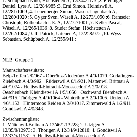
1. Schüpbach Nino, Höchstetten A, 12/304/1173 ;2. Freudiger
Daniel, Lyss A, 12/284/985 ;3. Erni Simon, Heimiswil A,
12/281/1069 ;4. Leuenberger Simon, Wasen-Lugenbach A,
12/280/1020 ;5. Gyger Sven, Wäseli A, 12/273/1050 ;6. Ramseier
Christoph, Röthenbach i. E. A, 12/272/1001 ;7. Keller Pascal,
Wäseli A, 12/265/1036 ;8. Studer Stefan, Höchstetten A,
12/262/1084 ;9. Iff Patrick, Urtenen A, 12/258/972 ;10. Wyss
Sebastian, Schüpbach A, 12/255/941 ;
NLB Gruppe 1
Mannschaftsresultate:
Belp-Toffen 2/0/967 - Oberönz-Niederönz A 4/0/1079. Gerlafingen-
Zielebach A 4/0/982 - Rüderswil A 0/1/921. Mättenwil-Brittnau A
4/0/1074 - Hettiswil-Eintracht-Moosseedorf A 2/0/918.
Oeschenbach-Kleindietwil A 1/5/1050 - Oschwand-Biembach A
4/0/915. Thörigen A 4/0/1064 - Winterthur A 2/0/1005. Utzigen A
4/0/1152 - Hintermoos-Reiden A 2/0/1017. Zimmerwald A 1/2/911 -
Gondiswil A 4/0/848.
Zwischenrangliste:
1. Mättenwil-Brittnau A 12/46/1/13228; 2. Utzigen A
12/35/8/12973; 3. Thörigen A 12/34/9/12818; 4. Gondiswil A
12/33/5/11581; 5. Hettiswil-Eintracht-Moosseedorf A