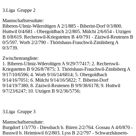
3.Liga Gruppe 2
Mannschaftsresultate:
Biberen-Ulmiz-Wileroltigen A 2/1/885 - Biberist-Dorf 0/3/800.
Huttwil 0/4/681 - Obergoldbach 2/2/805. Mülchi 2/6/654 - Utzigen
B 0/8/619. Recherswil-Kriegstetten B 4/0/791 - Zäziwil-Reutenen B
0/5/597. Worb 2/2/790 - Thörishaus-Frauchwil-Zimlisberg A
0/3/739.
Zwischenrangliste:
1. Biberen-Ulmiz-Wileroltigen A 9/29/7/7417; 2. Recherswil-
Kriegstetten B 9/26/8/7875; 3. Thörishaus-Frauchwil-Zimlisberg A
9/17/10/6596; 4. Worb 9/16/14/6814; 5. Obergoldbach
9/14/16/7051; 6. Mülchi 9/14/16/5822; 7. Biberist-Dorf
9/14/19/7380; 8. Zäziwil-Reutenen B 9/9/38/6178; 9. Huttwil
9/7/23/6247; 10. Utzigen B 9/2/36/5756;
3.Liga Gruppe 3
Mannschaftsresultate:
Burgdorf 1/3/770 - Diessbach b. Büren 2/2/764. Gossau A 4/0/870 -
Busswil b. Heimiswil 0/2/803. Lyss B 2/2/797 - Schwarzhäusern-