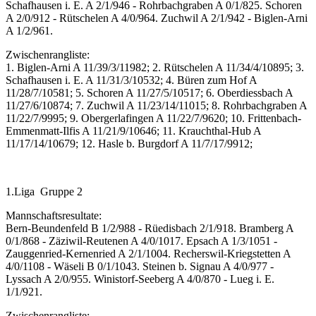
Schafhausen i. E. A 2/1/946 - Rohrbachgraben A 0/1/825. Schoren
A 2/0/912 - Rütschelen A 4/0/964. Zuchwil A 2/1/942 - Biglen-Arni
A 1/2/961.
Zwischenrangliste:
1. Biglen-Arni A 11/39/3/11982; 2. Rütschelen A 11/34/4/10895; 3.
Schafhausen i. E. A 11/31/3/10532; 4. Büren zum Hof A
11/28/7/10581; 5. Schoren A 11/27/5/10517; 6. Oberdiessbach A
11/27/6/10874; 7. Zuchwil A 11/23/14/11015; 8. Rohrbachgraben A
11/22/7/9995; 9. Obergerlafingen A 11/22/7/9620; 10. Frittenbach-
Emmenmatt-Ilfis A 11/21/9/10646; 11. Krauchthal-Hub A
11/17/14/10679; 12. Hasle b. Burgdorf A 11/7/17/9912;
1.Liga Gruppe 2
Mannschaftsresultate:
Bern-Beundenfeld B 1/2/988 - Rüedisbach 2/1/918. Bramberg A
0/1/868 - Zäziwil-Reutenen A 4/0/1017. Epsach A 1/3/1051 -
Zauggenried-Kernenried A 2/1/1004. Recherswil-Kriegstetten A
4/0/1108 - Wäseli B 0/1/1043. Steinen b. Signau A 4/0/977 -
Lyssach A 2/0/955. Winistorf-Seeberg A 4/0/870 - Lueg i. E.
1/1/921.
Zwischenrangliste: