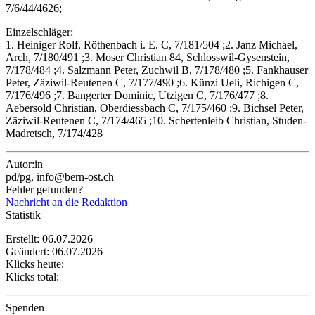
7/6/44/4626;
Einzelschläger:
1. Heiniger Rolf, Röthenbach i. E. C, 7/181/504 ;2. Janz Michael,
Arch, 7/180/491 ;3. Moser Christian 84, Schlosswil-Gysenstein,
7/178/484 ;4. Salzmann Peter, Zuchwil B, 7/178/480 ;5. Fankhauser
Peter, Zäziwil-Reutenen C, 7/177/490 ;6. Künzi Ueli, Richigen C,
7/176/496 ;7. Bangerter Dominic, Utzigen C, 7/176/477 ;8.
Aebersold Christian, Oberdiessbach C, 7/175/460 ;9. Bichsel Peter,
Zäziwil-Reutenen C, 7/174/465 ;10. Schertenleib Christian, Studen-
Madretsch, 7/174/428
Autor:in
pd/pg, info@bern-ost.ch
Fehler gefunden?
Nachricht an die Redaktion
Statistik
Erstellt: 06.07.2026
Geändert: 06.07.2026
Klicks heute:
Klicks total:
Spenden