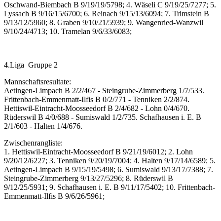
Oschwand-Biembach B 9/19/19/5798; 4. Wäseli C 9/19/25/7277; 5.
Lyssach B 9/16/15/6700; 6. Reinach 9/15/13/6094; 7. Trimstein B
9/13/12/5960; 8. Graben 9/10/21/5939; 9. Wangenried-Wanzwil
9/10/24/4713; 10. Tramelan 9/6/33/6083;
4.Liga Gruppe 2
Mannschaftsresultate:
Aetingen-Limpach B 2/2/467 - Steingrube-Zimmerberg 1/7/533.
Frittenbach-Emmenmatt-Ilfis B 0/2/771 - Tenniken 2/2/874.
Hettiswil-Eintracht-Moosseedorf B 2/4/682 - Lohn 0/4/670.
Rüderswil B 4/0/688 - Sumiswald 1/2/735. Schafhausen i. E. B
2/1/603 - Halten 1/4/676.
Zwischenrangliste:
1. Hettiswil-Eintracht-Moosseedorf B 9/21/19/6012; 2. Lohn
9/20/12/6227; 3. Tenniken 9/20/19/7004; 4. Halten 9/17/14/6589; 5.
Aetingen-Limpach B 9/15/19/5498; 6. Sumiswald 9/13/17/7388; 7.
Steingrube-Zimmerberg 9/13/27/5296; 8. Rüderswil B
9/12/25/5931; 9. Schafhausen i. E. B 9/11/17/5402; 10. Frittenbach-
Emmenmatt-Ilfis B 9/6/26/5961;