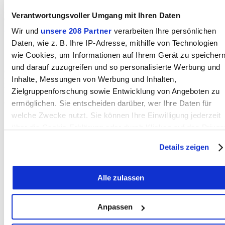
Susanne
3110 Münsingen
Verantwortungsvoller Umgang mit Ihren Daten
079 579 44 60
E-Mail
Wir und
unsere 208 Partner
verarbeiten Ihre persönlichen
Daten, wie z. B. Ihre IP-Adresse, mithilfe von Technologien
Statistik
wie Cookies, um Informationen auf Ihrem Gerät zu speicher
Erstellt: 18.08.2025
und darauf zuzugreifen und so personalisierte Werbung und
Geändert: 19.07.2026
Inhalte, Messungen von Werbung und Inhalten,
Klicks heute:
Klicks total:
Zielgruppenforschung sowie Entwicklung von Angeboten zu
ermöglichen. Sie entscheiden darüber, wer Ihre Daten für
welche Zwecke nutzt. Sie können Ihre Einwilligung jederzeit
über die Cookie-Erklärung oder durch Klicken auf das Privac
Trigger Symbol ändern oder widerrufen
Nachricht an die Redaktion
Details zeigen
BERN-OST auf Ihrem Handy
Die Gemeinden
Wenn Sie es erlauben, würden wir auch gerne:
Mediadaten & Tarife
Alle zulassen
Informationen über Ihre geografische Lage erfassen,
Impressum
Nutzungsbedingungen
welche bis auf einige Meter genau sein können
Kommentarrichtlinien
Ihr Gerät durch aktives Scannen nach bestimmten
Datenschutzerklärung
Anpassen
Merkmalen (Fingerprinting) identifizieren
Bern-Ost