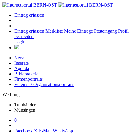
Eintrag erfassen
Eintrag erfassen
Merkliste
Meine Einträge
Posteingang
Profil
bearbeiten
Login
News
Inserate
Agenda
Bildergalerien
Firmenportraits
Vereins- / Organisationsportraits
Werbung
Treuhänder
Münsingen
0
Facebook
X
E-Mail
WhatsApp