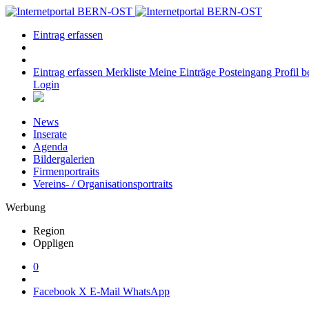
Eintrag erfassen
Eintrag erfassen
Merkliste
Meine Einträge
Posteingang
Profil b
Login
News
Inserate
Agenda
Bildergalerien
Firmenportraits
Vereins- / Organisationsportraits
Werbung
Region
Oppligen
0
Facebook
X
E-Mail
WhatsApp