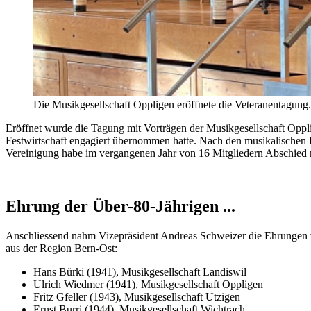
Die Musikgesellschaft Oppligen eröffnete die Veteranentagung.
Eröffnet wurde die Tagung mit Vorträgen der Musikgesellschaft Opplige
Festwirtschaft engagiert übernommen hatte. Nach den musikalischen Kl
Vereinigung habe im vergangenen Jahr von 16 Mitgliedern Abschied
Ehrung der Über-80-Jährigen ...
Anschliessend nahm Vizepräsident Andreas Schweizer die Ehrungen vor
aus der Region Bern-Ost:
Hans Bürki (1941), Musikgesellschaft Landiswil
Ulrich Wiedmer (1941), Musikgesellschaft Oppligen
Fritz Gfeller (1943), Musikgesellschaft Utzigen
Ernst Burri (1944), Musikgesellschaft Wichtrach