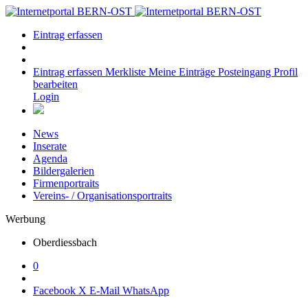
Eintrag erfassen
Eintrag erfassen
Merkliste
Meine Einträge
Posteingang
Profil
bearbeiten
Login
News
Inserate
Agenda
Bildergalerien
Firmenportraits
Vereins- / Organisationsportraits
Werbung
Oberdiessbach
0
Facebook
X
E-Mail
WhatsApp