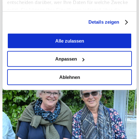
entscheiden darüber, wer Ihre Daten für welche Zwecke
nutzt. Sie können Ihre Einwilligung jederzeit über die
Cookie-Erklärung oder durch Klicken auf das Privacy
Details zeigen
Trigger Symbol ändern oder widerrufen
Wenn Sie es erlauben, würden wir auch gerne:
Alle zulassen
Informationen über Ihre geografische Lage
erfassen, welche bis auf einige Meter genau sein
Anpassen
können
Ihr Gerät durch aktives Scannen nach
Ablehnen
bestimmten Merkmalen (Fingerprinting) identifizieren
Erfahren Sie mehr darüber, wie Ihre persönlichen Daten
verarbeitet werden, und legen Sie Ihre Präferenzen im
Abschnitt Einzelheiten
fest.
Wir verwenden Cookies, um Inhalte und Anzeigen zu
personalisieren, Funktionen für soziale Medien anbieten
zu können und die Zugriffe auf unsere Website zu
analysieren. Außerdem geben wir Informationen zu Ihrer