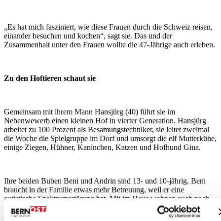
„Es hat mich fasziniert, wie diese Frauen durch die Schweiz reisen,
einander besuchen und kochen“, sagt sie. Das und der
Zusammenhalt unter den Frauen wollte die 47-Jährige auch erleben.
Zu den Hoftieren schaut sie
Gemeinsam mit ihrem Mann Hansjürg (40) führt sie im
Nebenwewerb einen kleinen Hof in vierter Generation. Hansjürg
arbeitet zu 100 Prozent als Besamungstechniker, sie leitet zweimal
die Woche die Spielgruppe im Dorf und umsorgt die elf Mutterkühe,
einige Ziegen, Hühner, Kaninchen, Katzen und Hofhund Gina.
Ihre beiden Buben Beni und Andrin sind 13- und 10-jährig. Beni
braucht in der Familie etwas mehr Betreuung, weil er eine
autistische Spektrumsstörung hat. Mit im Haus wohnen auch noch
Brigittes Schwiegereltern Johann (70) und Heidi (65).