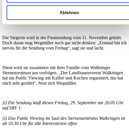
Erfahren Sie mehr darüber, wie Ihre persönlichen Daten
Ablehnen
verarbeitet werden, und legen Sie Ihre Präferenzen im
Nervosität vor dem Public Viewing in Walkringen
Abschnitt Einzelheiten
fest.
Wir verwenden Cookies, um Inhalte und Anzeigen zu
Die Siegerin wird in der Finalsendung vom 11. November gekürt.
personalisieren, Funktionen für soziale Medien anbieten zu
Doch daran mag Wegmüller noch gar nicht denken: „Erstmal bin ich
nervös für die Sendung vom Freitag“, sagt sie und lacht.
können und die Zugriffe auf unsere Website zu analysieren.
Außerdem geben wir Informationen zu Ihrer Verwendung
unserer Website an unsere Partner für soziale Medien,
Diese wird sie zusammen mit ihrer Familie vom Walkringer
Werbung und Analysen weiter. Unsere Partner führen diese
Sternenzentrum aus verfolgen. „Der Landfrauenverein Walkringen
Informationen möglicherweise mit weiteren Daten zusammen
hat ein Public Viewing mit Kaffee und Kuchen organisiert, das hat
mich sehr gerührt“, freut sich Wegmüller.
die Sie ihnen bereitgestellt haben oder die sie im Rahmen
Ihrer Nutzung der Dienste gesammelt haben.
[i]
Die Sendung läuft diesen Freitag, 29. September um 20.05 Uhr
auf SRF 1.
[i]
Das Public Viewing im Saal des Sternenzentrums Walkringen ist
ab 19.30 Uhr für alle Interessierten offen.