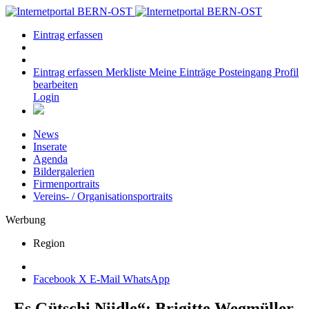
Eintrag erfassen
Eintrag erfassen
Merkliste
Meine Einträge
Posteingang
Profil
bearbeiten
Login
News
Inserate
Agenda
Bildergalerien
Firmenportraits
Vereins- / Organisationsportraits
Werbung
Region
Facebook
X
E-Mail
WhatsApp
„Es Gütschi Niidle“: Brigitte Wegmüller