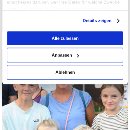
entscheiden darüber, wer Ihre Daten für welche Zwecke
nutzt. Sie können Ihre Einwilligung jederzeit über die
Cookie-Erklärung oder durch Klicken auf das Privacy
Details zeigen
Trigger Symbol ändern oder widerrufen
Wenn Sie es erlauben, würden wir auch gerne:
Alle zulassen
Informationen über Ihre geografische Lage
erfassen, welche bis auf einige Meter genau sein
Anpassen
können
Ihr Gerät durch aktives Scannen nach
Ablehnen
bestimmten Merkmalen (Fingerprinting) identifizieren
Erfahren Sie mehr darüber, wie Ihre persönlichen Daten
verarbeitet werden, und legen Sie Ihre Präferenzen im
Abschnitt Einzelheiten
fest.
Wir verwenden Cookies, um Inhalte und Anzeigen zu
personalisieren, Funktionen für soziale Medien anbieten
zu können und die Zugriffe auf unsere Website zu
analysieren. Außerdem geben wir Informationen zu Ihrer