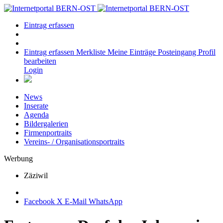
Eintrag erfassen
Eintrag erfassen
Merkliste
Meine Einträge
Posteingang
Profil
bearbeiten
Login
News
Inserate
Agenda
Bildergalerien
Firmenportraits
Vereins- / Organisationsportraits
Werbung
Zäziwil
Facebook
X
E-Mail
WhatsApp