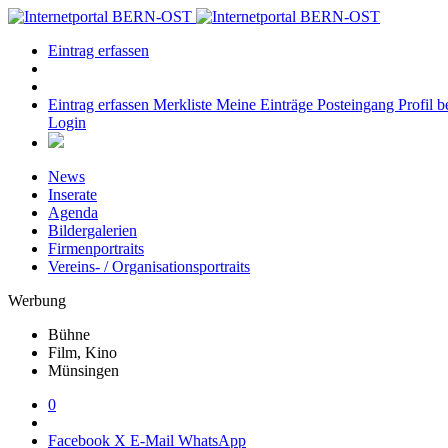
Eintrag erfassen
Eintrag erfassen
Merkliste
Meine Einträge
Posteingang
Profil b
Login
News
Inserate
Agenda
Bildergalerien
Firmenportraits
Vereins- / Organisationsportraits
Werbung
Bühne
Film, Kino
Münsingen
0
Facebook
X
E-Mail
WhatsApp