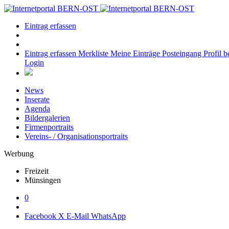
Eintrag erfassen
Eintrag erfassen
Merkliste
Meine Einträge
Posteingang
Profil b
Login
News
Inserate
Agenda
Bildergalerien
Firmenportraits
Vereins- / Organisationsportraits
Werbung
Freizeit
Münsingen
0
Facebook
X
E-Mail
WhatsApp