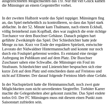
ausgezeichneten Möglichkeiten das 1:0. Nur mit viel Glück kamen
die Münsinger an einem Gegentreffer vorbei.
In der zweiten Halbzeit wurde das Spiel ruppiger. Münsingen fing
an, das Spiel mehrheitlich zu kontrollieren, so dass das Spiel stark
abflachte. In der 52. Minute kam Thalmann, nach einem Eckball,
völlig freistehend zum Kopfball, dies war zugleich die erste richtige
Torchance vor dem Buochser Gehäuse. Danach prägten hart
geführte Zweikämpfe das Spiel. Der Schiedsrichter hatte jede
Menge zu tun. Kurz vor Ende der regulären Spielzeit, entwischte
Lavorato der Nidwaldner Hintermannschaft und konnte nur noch
durch ein Foulspiel gebremst werden. Es entstand eine riesige
Aufregung im Publikum und auf dem Platz. Die Buochser
Zuschauer sahen eine Schwalbe, die Münsinger ein Foul im
Strafraum. Schiedsrichter und Linienrichter besprachen sich eine
kurze Zeit auf dem Platz und entschieden dann auf Freistoss und
nicht auf Elfmeter. Der darauf folgende Freistoss blieb ohne Gefahr.
In der Nachspielzeit hatte die Heimmannschaft, noch zwei gute
Möglichkeiten zum nicht unverdienten Siegtreffer. Torhüter Karrer
machte die Gelegenheiten aber gekonnt zunichte. Das Spiel endete
torlos 0:0. Der FC Münsingen muss mit diesem einen Punkt zum
Saisonstart zufrieden sein.