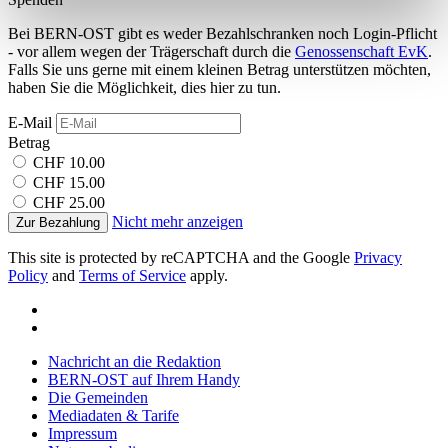
verarbeitet werden, und legen Sie Ihre Präferenzen im
Bei BERN-OST gibt es weder Bezahlschranken noch Login-Pflicht
Abschnitt Einzelheiten
fest.
- vor allem wegen der Trägerschaft durch die
Genossenschaft EvK
.
Falls Sie uns gerne mit einem kleinen Betrag unterstützen möchten,
Wir verwenden Cookies, um Inhalte und Anzeigen zu
haben Sie die Möglichkeit, dies hier zu tun.
personalisieren, Funktionen für soziale Medien anbieten
E-Mail
zu können und die Zugriffe auf unsere Website zu
Betrag
analysieren. Außerdem geben wir Informationen zu Ihrer
CHF 10.00
Verwendung unserer Website an unsere Partner für
CHF 15.00
CHF 25.00
soziale Medien, Werbung und Analysen weiter. Unsere
Nicht mehr anzeigen
Zur Bezahlung
Partner führen diese Informationen möglicherweise mit
weiteren Daten zusammen, die Sie ihnen bereitgestellt
This site is protected by reCAPTCHA and the Google
Privacy
Policy
and
Terms of Service
apply.
haben oder die sie im Rahmen Ihrer Nutzung der Dienste
gesammelt haben.
Nachricht an die Redaktion
BERN-OST auf Ihrem Handy
Die Gemeinden
Mediadaten & Tarife
Impressum