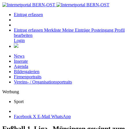
Eintrag erfassen
Eintrag erfassen
Merkliste
Meine Einträge
Posteingang
Profil
bearbeiten
Login
News
Inserate
Agenda
Bildergalerien
Firmenportraits
Vereins- / Organisationsportraits
Werbung
Sport
Facebook
X
E-Mail
WhatsApp
Fußball 1. Liga –Münsingen gewinnt zum