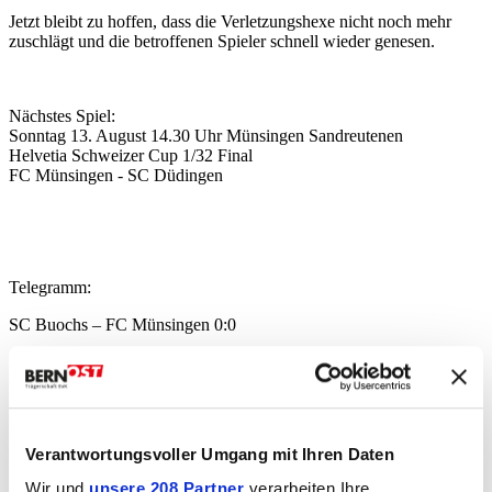
Jetzt bleibt zu hoffen, dass die Verletzungshexe nicht noch mehr
zuschlägt und die betroffenen Spieler schnell wieder genesen.
Nächstes Spiel:
Sonntag 13. August 14.30 Uhr Münsingen Sandreutenen
Helvetia Schweizer Cup 1/32 Final
FC Münsingen - SC Düdingen
Telegramm:
SC Buochs – FC Münsingen 0:0
Zuschauer: 200
Schiedsrichter: Weber Daniel
Verantwortungsvoller Umgang mit Ihren Daten
Der FC Münsingen spielte in folgender
Wir und
unsere 208 Partner
verarbeiten Ihre