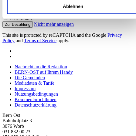
Betrag
Erfahren Sie mehr darüber, wie Ihre persönlichen Daten
CHF 10.00
Ablehnen
verarbeitet werden, und legen Sie Ihre Präferenzen im
CHF 15.00
Abschnitt Einzelheiten
fest.
CHF 25.00
Nicht mehr anzeigen
Zur Bezahlung
Wir verwenden Cookies, um Inhalte und Anzeigen zu
This site is protected by reCAPTCHA and the Google
Privacy
personalisieren, Funktionen für soziale Medien anbieten zu
Policy
and
Terms of Service
apply.
können und die Zugriffe auf unsere Website zu analysieren.
Außerdem geben wir Informationen zu Ihrer Verwendung
unserer Website an unsere Partner für soziale Medien,
Nachricht an die Redaktion
Werbung und Analysen weiter. Unsere Partner führen diese
BERN-OST auf Ihrem Handy
Informationen möglicherweise mit weiteren Daten zusammen
Die Gemeinden
die Sie ihnen bereitgestellt haben oder die sie im Rahmen
Mediadaten & Tarife
Impressum
Ihrer Nutzung der Dienste gesammelt haben.
Nutzungsbedingungen
Kommentarrichtlinien
Datenschutzerklärung
Bern-Ost
Bahnhofplatz 3
3076 Worb
031 832 00 23