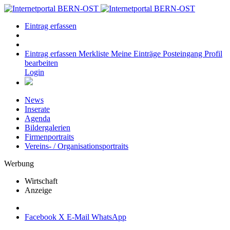
Eintrag erfassen
Eintrag erfassen
Merkliste
Meine Einträge
Posteingang
Profil
bearbeiten
Login
News
Inserate
Agenda
Bildergalerien
Firmenportraits
Vereins- / Organisationsportraits
Werbung
Wirtschaft
Anzeige
Facebook
X
E-Mail
WhatsApp