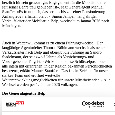
herzlich für sein grossartiges Engagement für die Mobiliar, der er
seit seiner Lehre treu geblieben ist», sagt Generalagent Manuel
Stauffer. «Es freut mich, dass er uns bis zu seiner Pensionierung
Anfang 2027 erhalten bleibt.» Simon Jampen, langjähriger
Verkaufsleiter der Mobiliar in Belp, wechselt im Januar 2026 nach
Münsingen.
Auch in Wattenwil kommt es zu einem Führungswechsel. Der
langjährige Agenturleiter Thomas Bühlmann wechselt als neuer
Verkaufsleiter nach Belp und übergibt die Führung an Sandro
Stadelmann, der seit zwölf Jahren als Versicherungs- und
Vorsorgeberater tätig ist. «Wir konnten diese Schlüsselpositionen
alle intern mit erfahrenen, in der Region bekannten Persönlichkeiten
besetzen», erklärt Manuel Stauffer. «Das ist ein Zeichen für unser
starkes Team und eröffnet wertvolle
Weiterentwicklungsmöglichkeiten für unsere Mitarbeitenden.» Alle
Wechsel werden per 1. Januar 2026 vollzogen.
Die Generalagentur Belp
Die Generalagentur Belp zählt 46 Mitarbeitende, darunter 3
Lernende, und betreut mehr als 27 000 Kundinnen und Kunden in
der Region Gürbe- und Aaretal. Dank genossenschaftlicher