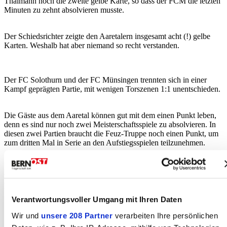
Thalmann noch die zweite gelbe Karte, so dass der FCM die letzten
Minuten zu zehnt absolvieren musste.
Der Schiedsrichter zeigte den Aaretalern insgesamt acht (!) gelbe
Karten. Weshalb hat aber niemand so recht verstanden.
Der FC Solothurn und der FC Münsingen trennten sich in einer
Kampf geprägten Partie, mit wenigen Torszenen 1:1 unentschieden.
Die Gäste aus dem Aaretal können gut mit dem einen Punkt leben,
denn es sind nur noch zwei Meisterschaftsspiele zu absolvieren. In
diesen zwei Partien braucht die Feuz-Truppe noch einen Punkt, um
zum dritten Mal in Serie an den Aufstiegsspielen teilzunehmen.
Weiter geht es nächsten Samstag mit dem letzten Meisterschafts-
Heimspiel gegen den abstiegsgefährdeten FC Bassecourt.
Verantwortungsvoller Umgang mit Ihren Daten
Wir und
unsere 208 Partner
verarbeiten Ihre persönlichen