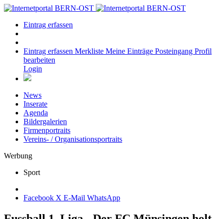
Eintrag erfassen
Eintrag erfassen
Merkliste
Meine Einträge
Posteingang
Profil
bearbeiten
Login
News
Inserate
Agenda
Bildergalerien
Firmenportraits
Vereins- / Organisationsportraits
Werbung
Sport
Facebook
X
E-Mail
WhatsApp
Fussball 1. Liga - Der FC Münsingen holt