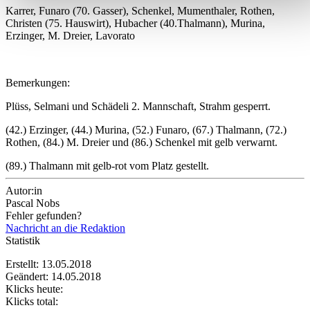
Karrer, Funaro (70. Gasser), Schenkel, Mumenthaler, Rothen,
Wir verwenden Cookies, um Inhalte und Anzeigen zu
Christen (75. Hauswirt), Hubacher (40.Thalmann), Murina,
personalisieren, Funktionen für soziale Medien anbieten zu
Erzinger, M. Dreier, Lavorato
können und die Zugriffe auf unsere Website zu analysieren.
Außerdem geben wir Informationen zu Ihrer Verwendung
unserer Website an unsere Partner für soziale Medien,
Bemerkungen:
Werbung und Analysen weiter. Unsere Partner führen diese
Plüss, Selmani und Schädeli 2. Mannschaft, Strahm gesperrt.
Informationen möglicherweise mit weiteren Daten zusammen
die Sie ihnen bereitgestellt haben oder die sie im Rahmen
(42.) Erzinger, (44.) Murina, (52.) Funaro, (67.) Thalmann, (72.)
Rothen, (84.) M. Dreier und (86.) Schenkel mit gelb verwarnt.
Ihrer Nutzung der Dienste gesammelt haben.
(89.) Thalmann mit gelb-rot vom Platz gestellt.
Autor:in
Pascal Nobs
Fehler gefunden?
Nachricht an die Redaktion
Statistik
Erstellt: 13.05.2018
Geändert: 14.05.2018
Klicks heute:
Klicks total: