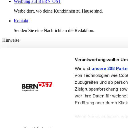
Werbung auf BERN-OST
Werbe dort, wo deine Kund:innen zu Hause sind.
Kontakt
Senden Sie eine Nachricht an die Redaktion.
Hinweise
Diverse Informationen
Verantwortungsvoller Um
Häufige Fragen
Nutzungsbedingungen
Wir und
unsere 208 Partn
Kommentarrichtlinien
Datenschutzerklärung
von Technologien wie Cook
Datenschutz-Einstellungen
zuzugreifen und so person
Zielgruppenforschung sowi
Bern-Ost
Bahnhofplatz 3
wer Ihre Daten für welche 
3076 Worb
Erklärung oder durch Klic
031 832 00 23
079 853 92 10 (WhatsApp)
info@bern-ost.ch
Wenn Sie es erlauben, wür
Informationen über