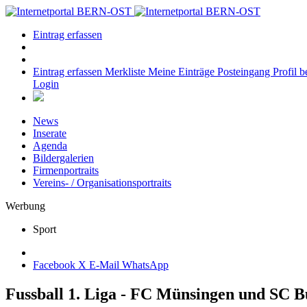
Eintrag erfassen
Eintrag erfassen
Merkliste
Meine Einträge
Posteingang
Profil b
Login
News
Inserate
Agenda
Bildergalerien
Firmenportraits
Vereins- / Organisationsportraits
Werbung
Sport
Facebook
X
E-Mail
WhatsApp
Fussball 1. Liga - FC Münsingen und SC B