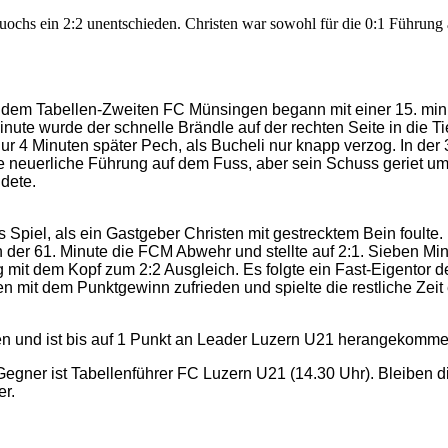
uochs ein 2:2 unentschieden. Christen war sowohl für die 0:1 Führung al
em Tabellen-Zweiten FC Münsingen begann mit einer 15. minüt
nute wurde der schnelle Brändle auf der rechten Seite in die Ti
r 4 Minuten später Pech, als Bucheli nur knapp verzog. In der 
 neuerliche Führung auf dem Fuss, aber sein Schuss geriet um 
ndete.
ns Spiel, als ein Gastgeber Christen mit gestrecktem Bein foult
n der 61. Minute die FCM Abwehr und stellte auf 2:1. Sieben Mi
g mit dem Kopf zum 2:2 Ausgleich. Es folgte ein Fast-Eigentor de
mit dem Punktgewinn zufrieden und spielte die restliche Zeit e
n und ist bis auf 1 Punkt an Leader Luzern U21 herangekomme
egner ist Tabellenführer FC Luzern U21 (14.30 Uhr). Bleiben 
er.