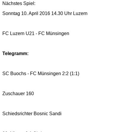
Nächstes Spiel:
Sonntag
10
. April 2016 14.
3
0 Uhr
Luzern
FC Luzern U21 -
FC Münsingen
Telegramm:
S
C Buochs
- FC Münsingen
2
:2 (
1
:
1
)
Zuschauer 160
Schiedsrichter
Bosnic Sandi