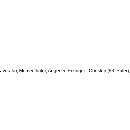
Lavorato)
, Mumenthaler,
Aegerter,
Erzinger -
Christen (88. Suter)