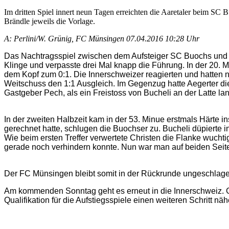
Im dritten Spiel innert neun Tagen erreichten die Aaretaler beim SC B
Brändle jeweils die Vorlage.
A: Perlini/W. Grünig, FC Münsingen
07.04.2016 10:28 Uhr
Das Nachtragsspiel zwischen dem Aufsteiger SC Buochs und d
Klinge und verpasste drei Mal knapp die Führung. In der 20. Mi
dem Kopf zum 0:1. Die Innerschweizer reagierten und hatten nu
Weitschuss den 1:1 Ausgleich. Im Gegenzug hatte Aegerter die
Gastgeber Pech, als ein Freistoss von Bucheli an der Latte la
In der zweiten Halbzeit kam in der 53. Minue erstmals Härte i
gerechnet hatte, schlugen die Buochser zu. Bucheli düpierte i
Wie beim ersten Treffer verwertete Christen die Flanke wuchti
gerade noch verhindern konnte. Nun war man auf beiden Seiten 
Der FC Münsingen bleibt somit in der Rückrunde ungeschlage
Am kommenden Sonntag geht es erneut in die Innerschweiz. G
Qualifikation für die Aufstiegsspiele einen weiteren Schritt näh