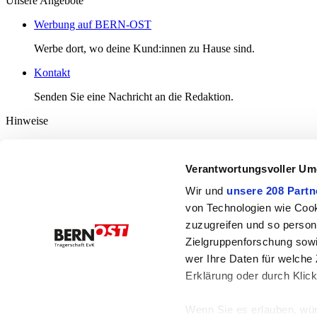
Unsere Angebote
Werbung auf BERN-OST
Werbe dort, wo deine Kund:innen zu Hause sind.
Kontakt
Senden Sie eine Nachricht an die Redaktion.
Hinweise
Diverse Informationen
Verantwortungsvoller Um
Häufige Fragen
Nutzungsbedingungen
Wir und
unsere 208 Partn
Kommentarrichtlinien
Datenschutzerklärung
von Technologien wie Cook
Datenschutz-Einstellungen
zuzugreifen und so person
Zielgruppenforschung sowi
Bern-Ost
Bahnhofplatz 3
wer Ihre Daten für welche 
3076 Worb
Erklärung oder durch Klic
031 832 00 23
079 853 92 10 (WhatsApp)
info@bern-ost.ch
Wenn Sie es erlauben, wür