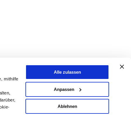
Alle zulassen
, mithilfe
Anpassen
lten,
darüber,
Ablehnen
okie-