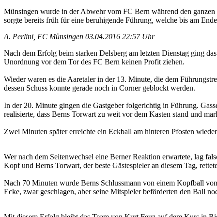
Münsingen wurde in der Abwehr vom FC Bern während den ganzen 90 
sorgte bereits früh für eine beruhigende Führung, welche bis am Ende
A. Perlini, FC Münsingen
03.04.2016 22:57 Uhr
Nach dem Erfolg beim starken Delsberg am letzten Dienstag ging das
Unordnung vor dem Tor des FC Bern keinen Profit ziehen.
Wieder waren es die Aaretaler in der 13. Minute, die dem Führungstre
dessen Schuss konnte gerade noch in Corner geblockt werden.
In der 20. Minute gingen die Gastgeber folgerichtig in Führung. Gasse
realisierte, dass Berns Torwart zu weit vor dem Kasten stand und mar
Zwei Minuten später erreichte ein Eckball am hinteren Pfosten wied
Wer nach dem Seitenwechsel eine Berner Reaktion erwartete, lag falsc
Kopf und Berns Torwart, der beste Gästespieler an diesem Tag, rettet
Nach 70 Minuten wurde Berns Schlussmann von einem Kopfball von G
Ecke, zwar geschlagen, aber seine Mitspieler beförderten den Ball noc
Mit diesem Erfolg bleibt das Team von Kurt Feuz auf dem Kurs in Ric