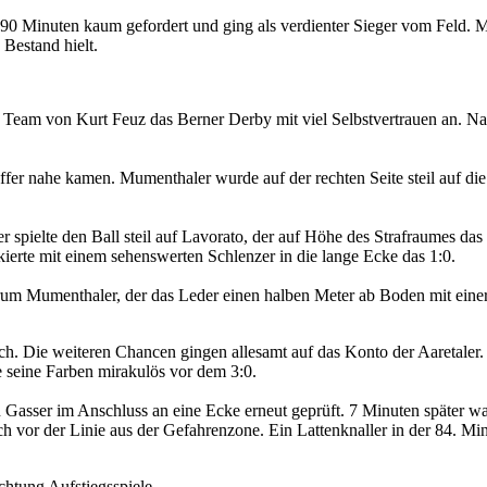
Minuten kaum gefordert und ging als verdienter Sieger vom Feld. Mum
 Bestand hielt.
 Team von Kurt Feuz das Berner Derby mit viel Selbstvertrauen an. N
ffer nahe kamen. Mumenthaler wurde auf der rechten Seite steil auf die
r spielte den Ball steil auf Lavorato, der auf Höhe des Strafraumes da
kierte mit einem sehenswerten Schlenzer in die lange Ecke das 1:0.
erum Mumenthaler, der das Leder einen halben Meter ab Boden mit eine
h. Die weiteren Chancen gingen allesamt auf das Konto der Aaretaler. 
e seine Farben mirakulös vor dem 3:0.
asser im Anschluss an eine Ecke erneut geprüft. 7 Minuten später w
h vor der Linie aus der Gefahrenzone. Ein Lattenknaller in der 84. Minu
htung Aufstiegsspiele.