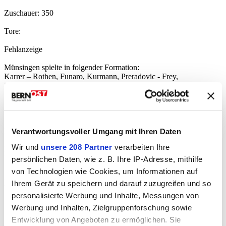
Zuschauer: 350
Tore:
Fehlanzeige
Münsingen spielte in folgender Formation:
Karrer – Rothen, Funaro, Kurmann, Preradovic - Frey,
Mumenthaler (87. Rugoletti), Selmani, Lavorato – Christen (72. A.
Dreier), Gasser
Bemerkungen
Strahm, Aegerter und Brändle verletzt, Plüss und Suter gesperrt, M.
Dreier Ausland, Salihi Besnik noch nicht spielberechtigt, Erzinger 2-
Verantwortungsvoller Umgang mit Ihren Daten
te Mannschaft
Wir und
unsere 208 Partner
verarbeiten Ihre
Frey (29.), Funaro (50.), Gasser (63.) und A. Dreier (90.) auf Seiten
FCM verwarnt
persönlichen Daten, wie z. B. Ihre IP-Adresse, mithilfe
von Technologien wie Cookies, um Informationen auf
Resultate
Ihrem Gerät zu speichern und darauf zuzugreifen und so
Autor:in
personalisierte Werbung und Inhalte, Messungen von
A. Perlini/W. Grünig
Werbung und Inhalten, Zielgruppenforschung sowie
Fehler gefunden?
Entwicklung von Angeboten zu ermöglichen. Sie
Nachricht an die Redaktion