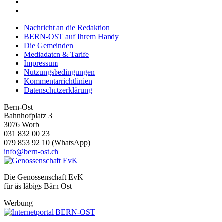
analysieren. Außerdem geben wir Informationen zu Ihrer
Verwendung unserer Website an unsere Partner für
soziale Medien, Werbung und Analysen weiter. Unsere
Nachricht an die Redaktion
BERN-OST auf Ihrem Handy
Partner führen diese Informationen möglicherweise mit
Die Gemeinden
weiteren Daten zusammen, die Sie ihnen bereitgestellt
Mediadaten & Tarife
haben oder die sie im Rahmen Ihrer Nutzung der Dienste
Impressum
Nutzungsbedingungen
gesammelt haben.
Kommentarrichtlinien
Datenschutzerklärung
Bern-Ost
Bahnhofplatz 3
3076 Worb
031 832 00 23
079 853 92 10 (WhatsApp)
info@bern-ost.ch
Die Genossenschaft EvK
für äs läbigs Bärn Ost
Werbung