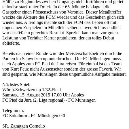
Hälfte zu Beginn des zweiten Umgangs nicht fortführen und geriet
teilweise stark unter Druck. In der 65. Minute beklagten die
Gastgeber einen Pfostenschuss von Veronica. Dieser Metalltreffer
weckte die Akteure des FCM wieder und das Geschehen glich sich
wieder aus. Allerdings machte sich der FCM das Leben oft mit
ungenauen Zuspielen im Mittelfeld selber schwer. Schlussendlich
war das 0:0 ein gerechtes Resultat. Speziell kann man zur guten
Leistung von Torhüter Karrer gratulieren, der ein tolles Debut
ablieferte.
Bereits nach einer Runde wird der Meisterschaftsbetrieb durch die
Partien im Schweizercup unterbrochen. Der FC Münsingen muss
nach Apples zum FC Pied du Jura reisen. Für einmal ist das Team
von Kurt Feuz nicht Aussenseiter sondern der grosse Favorit. Wir
sind gespannt, wie Münsingen diese ungemütliche Aufgabe meistert.
Nächstes Spiel:
Würth-Schweizercup 1/32-Final
Samstag, 15. August 2015 17.00 Uhr Apples
FC Pied du Jura (2. Liga regional) - FC Münsingen
Telegramm:
FC Solothurn - FC Münsingen 0:0
SR. Zgraggen Cornelio