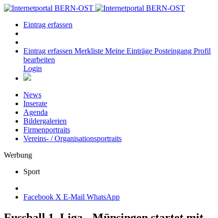
Eintrag erfassen
Eintrag erfassen
Merkliste
Meine Einträge
Posteingang
Profil
bearbeiten
Login
News
Inserate
Agenda
Bildergalerien
Firmenportraits
Vereins- / Organisationsportraits
Werbung
Sport
Facebook
X
E-Mail
WhatsApp
Fussball 1. Liga - Münsingen startet mit