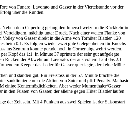
 Tore von Funaro, Lavorato und Gasser in der Viertelstunde vor der
 Erfolg über die Runden.
en. Neben dem Cuperfolg gelang den Innerschweizern die Rückkehr in
rei Verteidigern, mächtig unter Druck. Nach einer weiten Flanke von
n Volley von Gasser direkt in die Arme von Torhüter Blättler. 120
 es beim 0:1. Es folgten wieder zwei gute Gelegenheiten für Buochs
n Pass ins Zentrum konnte gerade noch in Corner abgewehrt werden.
 per Kopf das 1:1. In Minute 37 sprintete der sehr gut aufgelegte
n den Rücken der Abwehr auf Lavorato, der aus vollem Lauf das 2:1
türmendem Keeper das Leder für Gasser quer legte, der keine Mühe
hen und standen gut. Ein Freistoss in der 57. Minute brachte die
er sanktionierte nur die Aktion von Suter und pfiff Penalty. Malbasic
 FCM einige Kontermöglichkeiten. Aber weder Mumenthaler/Gasser
er in den Füssen von Gasser, der alleine gegen Hüter Blättler laufen
e der Zeit sein. Mit 4 Punkten aus zwei Spielen ist der Saisonstart