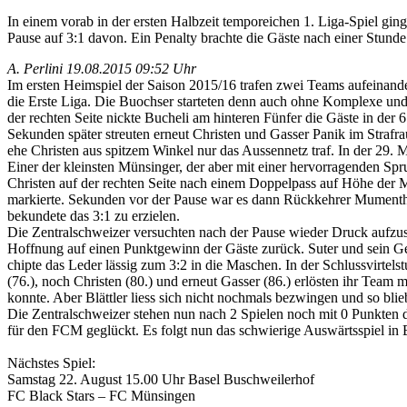
In einem vorab in der ersten Halbzeit temporeichen 1. Liga-Spiel gin
Pause auf 3:1 davon. Ein Penalty brachte die Gäste nach einer Stunde
A. Perlini
19.08.2015 09:52 Uhr
Im ersten Heimspiel der Saison 2015/16 trafen zwei Teams aufeinand
die Erste Liga. Die Buochser starteten denn auch ohne Komplexe und s
der rechten Seite nickte Bucheli am hinteren Fünfer die Gäste in der 
Sekunden später streuten erneut Christen und Gasser Panik im Strafr
ehe Christen aus spitzem Winkel nur das Aussennetz traf. In der 29. 
Einer der kleinsten Münsinger, der aber mit einer hervorragenden Sprun
Christen auf der rechten Seite nach einem Doppelpass auf Höhe der Mi
markierte. Sekunden vor der Pause war es dann Rückkehrer Mumenthal
bekundete das 3:1 zu erzielen.
Die Zentralschweizer versuchten nach der Pause wieder Druck aufzuset
Hoffnung auf einen Punktgewinn der Gäste zurück. Suter und sein Gege
chipte das Leder lässig zum 3:2 in die Maschen. In der Schlussvirt
(76.), noch Christen (80.) und erneut Gasser (86.) erlösten ihr Team 
konnte. Aber Blättler liess sich nicht nochmals bezwingen und so blie
Die Zentralschweizer stehen nun nach 2 Spielen noch mit 0 Punkten da,
für den FCM geglückt. Es folgt nun das schwierige Auswärtsspiel in 
Nächstes Spiel:
Samstag 22. August 15.00 Uhr Basel Buschweilerhof
FC Black Stars – FC Münsingen