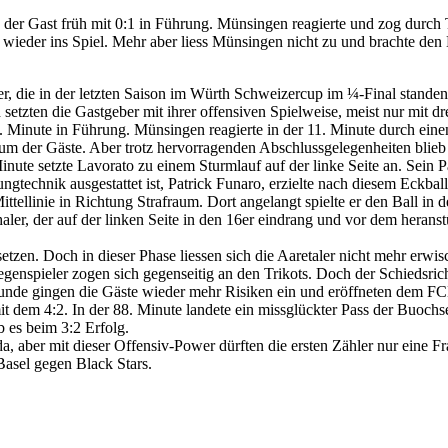
g der Gast früh mit 0:1 in Führung. Münsingen reagierte und zog durch
 wieder ins Spiel. Mehr aber liess Münsingen nicht zu und brachte den
er, die in der letzten Saison im Würth Schweizercup im ¼-Final stand
etzten die Gastgeber mit ihrer offensiven Spielweise, meist nur mit d
6. Minute in Führung. Münsingen reagierte in der 11. Minute durch eine
aum der Gäste. Aber trotz hervorragenden Abschlussgelegenheiten blieb
Minute setzte Lavorato zu einem Sturmlauf auf der linke Seite an. Sei
gtechnik ausgestattet ist, Patrick Funaro, erzielte nach diesem Eckball
ttellinie in Richtung Strafraum. Dort angelangt spielte er den Ball i
er, der auf der linken Seite in den 16er eindrang und vor dem herans
zen. Doch in dieser Phase liessen sich die Aaretaler nicht mehr erwisc
nspieler zogen sich gegenseitig an den Trikots. Doch der Schiedsricht
elstunde gingen die Gäste wieder mehr Risiken ein und eröffneten dem
mit dem 4:2. In der 88. Minute landete ein missglückter Pass der Buochs
b es beim 3:2 Erfolg.
 aber mit dieser Offensiv-Power dürften die ersten Zähler nur eine Frag
Basel gegen Black Stars.