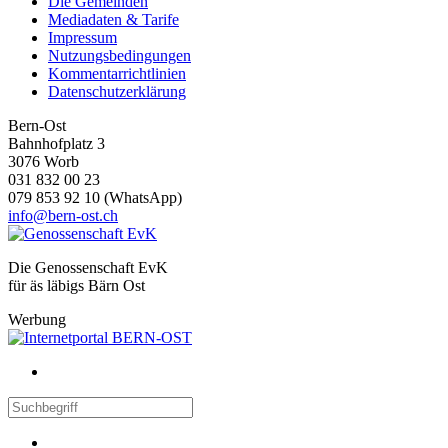
Die Gemeinden
soziale Medien, Werbung und Analysen weiter. Unsere
Mediadaten & Tarife
Partner führen diese Informationen möglicherweise mit
Impressum
weiteren Daten zusammen, die Sie ihnen bereitgestellt
Nutzungsbedingungen
Kommentarrichtlinien
haben oder die sie im Rahmen Ihrer Nutzung der Dienste
Datenschutzerklärung
gesammelt haben.
Bern-Ost
Bahnhofplatz 3
3076 Worb
031 832 00 23
079 853 92 10 (WhatsApp)
info@bern-ost.ch
Die Genossenschaft EvK
für äs läbigs Bärn Ost
Werbung