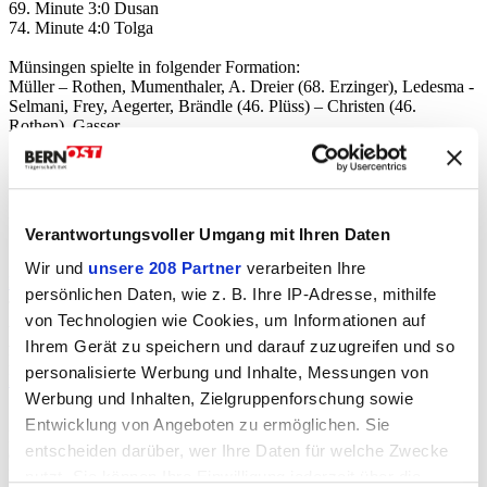
69. Minute 3:0 Dusan
74. Minute 4:0 Tolga
Münsingen spielte in folgender Formation:
Müller – Rothen, Mumenthaler, A. Dreier (68. Erzinger), Ledesma -
Selmani, Frey, Aegerter, Brändle (46. Plüss) – Christen (46.
Rothen), Gasser
Bemerkungen
Strahm, Salihi, Funaro und Suter verletzt, Lavorato gesperrt, M.
Dreier und Schenkel im Ausland
Verantwortungsvoller Umgang mit Ihren Daten
Selmani (57.) und A. Dreier (67.) auf Seiten FCM verwarnt.
Wir und
unsere 208 Partner
verarbeiten Ihre
Resulate
persönlichen Daten, wie z. B. Ihre IP-Adresse, mithilfe
von Technologien wie Cookies, um Informationen auf
Autor:in
A. Perlini/P. Grünig, FC Münsingen
Ihrem Gerät zu speichern und darauf zuzugreifen und so
Fehler gefunden?
personalisierte Werbung und Inhalte, Messungen von
Nachricht an die Redaktion
Werbung und Inhalten, Zielgruppenforschung sowie
Statistik
Entwicklung von Angeboten zu ermöglichen. Sie
Erstellt: 01.11.2015
entscheiden darüber, wer Ihre Daten für welche Zwecke
Geändert: 02.11.2015
Klicks heute:
nutzt. Sie können Ihre Einwilligung jederzeit über die