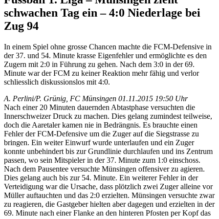
schwachen Tag ein – 4:0 Niederlage bei
Zug 94
In einem Spiel ohne grosse Chancen machte die FCM-Defensive in
der 37. und 54. Minute krasse Eigenfehler und ermöglichte es den
Zugern mit 2:0 in Führung zu gehen. Nach dem 3:0 in der 69.
Minute war der FCM zu keiner Reaktion mehr fähig und verlor
schliesslich diskussionslos mit 4:0.
A. Perlini/P. Grünig, FC Münsingen
01.11.2015 19:50 Uhr
Nach einer 20 Minuten dauernden Abtastphase versuchten die
Innerschweizer Druck zu machen. Dies gelang zumindest teilweise,
doch die Aaretaler kamen nie in Bedrängnis. Es brauchte einen
Fehler der FCM-Defensive um die Zuger auf die Siegstrasse zu
bringen. Ein weiter Einwurf wurde unterlaufen und ein Zuger
konnte unbehindert bis zur Grundlinie durchlaufen und ins Zentrum
passen, wo sein Mitspieler in der 37. Minute zum 1:0 einschoss.
Nach dem Pausentee versuchte Münsingen offensiver zu agieren.
Dies gelang auch bis zur 54. Minute. Ein weiterer Fehler in der
Verteidigung war die Ursache, dass plötzlich zwei Zuger alleine vor
Müller auftauchten und das 2:0 erzielten. Münsingen versuchte zwar
zu reagieren, die Gastgeber hielten aber dagegen und erzielten in der
69. Minute nach einer Flanke an den hinteren Pfosten per Kopf das