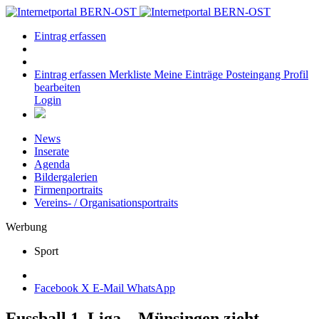
Eintrag erfassen
Eintrag erfassen
Merkliste
Meine Einträge
Posteingang
Profil
bearbeiten
Login
News
Inserate
Agenda
Bildergalerien
Firmenportraits
Vereins- / Organisationsportraits
Werbung
Sport
Facebook
X
E-Mail
WhatsApp
Fussball 1. Liga – Münsingen zieht