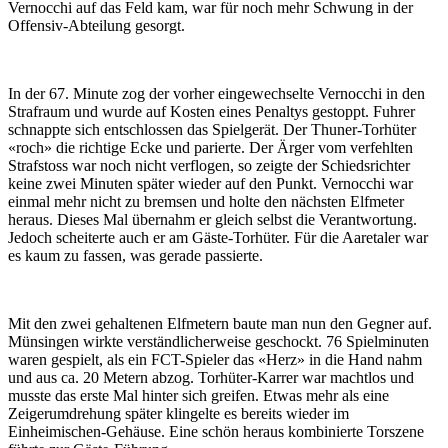
Vernocchi auf das Feld kam, war für noch mehr Schwung in der
Offensiv-Abteilung gesorgt.
In der 67. Minute zog der vorher eingewechselte Vernocchi in den
Strafraum und wurde auf Kosten eines Penaltys gestoppt. Fuhrer
schnappte sich entschlossen das Spielgerät. Der Thuner-Torhüter
«roch» die richtige Ecke und parierte. Der Ärger vom verfehlten
Strafstoss war noch nicht verflogen, so zeigte der Schiedsrichter
keine zwei Minuten später wieder auf den Punkt. Vernocchi war
einmal mehr nicht zu bremsen und holte den nächsten Elfmeter
heraus. Dieses Mal übernahm er gleich selbst die Verantwortung.
Jedoch scheiterte auch er am Gäste-Torhüter. Für die Aaretaler war
es kaum zu fassen, was gerade passierte.
Mit den zwei gehaltenen Elfmetern baute man nun den Gegner auf.
Münsingen wirkte verständlicherweise geschockt. 76 Spielminuten
waren gespielt, als ein FCT-Spieler das «Herz» in die Hand nahm
und aus ca. 20 Metern abzog. Torhüter-Karrer war machtlos und
musste das erste Mal hinter sich greifen. Etwas mehr als eine
Zeigerumdrehung später klingelte es bereits wieder im
Einheimischen-Gehäuse. Eine schön heraus kombinierte Torszene