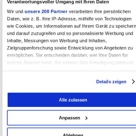
Verantwortungsvoller Umgang mit Ihren Daten
Wir und
unsere 208 Partner
verarbeiten Ihre persönlichen
Nächstes Spiel:
Daten, wie z. B. Ihre IP-Adresse, mithilfe von Technologien
Sonntag, 28. August 2022 14.30 Uhr Sandreutenen
wie Cookies, um Informationen auf Ihrem Gerät zu speicher
und darauf zuzugreifen und so personalisierte Werbung und
FC Münsingen – SR Delémont
Inhalte, Messungen von Werbung und Inhalten,
Zielgruppenforschung sowie Entwicklung von Angeboten zu
Telegramm:
ermöglichen. Sie entscheiden darüber, wer Ihre Daten für
welche Zwecke nutzt. Sie können Ihre Einwilligung jederzeit
FC Münsingen – FC Thun U21 (0:0) 2:2
über die Cookie-Erklärung oder durch Klicken auf das Privac
Trigger Symbol ändern oder widerrufen
Details zeigen
Tore:
Wenn Sie es erlauben, würden wir auch gerne:
54. Minute 1:0 Marinkovic
Alle zulassen
Informationen über Ihre geografische Lage erfassen,
76. Minute 1:1
welche bis auf einige Meter genau sein können
Ihr Gerät durch aktives Scannen nach bestimmten
77. Minute 1:2
Anpassen
Merkmalen (Fingerprinting) identifizieren
81. Minute 2:2 Sablatnig
Erfahren Sie mehr darüber, wie Ihre persönlichen Daten
Ablehnen