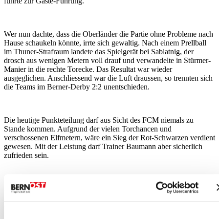
führte zur Gäste-Führung.
Wer nun dachte, dass die Oberländer die Partie ohne Probleme nach
Hause schaukeln könnte, irrte sich gewaltig. Nach einem Prellball
im Thuner-Strafraum landete das Spielgerät bei Sablatnig, der
drosch aus wenigen Metern voll drauf und verwandelte in Stürmer-
Manier in die rechte Torecke. Das Resultat war wieder
ausgeglichen. Anschliessend war die Luft draussen, so trennten sich
die Teams im Berner-Derby 2:2 unentschieden.
Die heutige Punkteteilung darf aus Sicht des FCM niemals zu
Stande kommen. Aufgrund der vielen Torchancen und
verschossenen Elfmetern, wäre ein Sieg der Rot-Schwarzen verdient
gewesen. Mit der Leistung darf Trainer Baumann aber sicherlich
zufrieden sein.
Nach einer zweiwöchigen Meisterschaftspause geht es am 28.
August weiter mit dem Heimspiel gegen die SR Delémont, einen
der ganz heissen Kandidaten für den Gruppensieg.