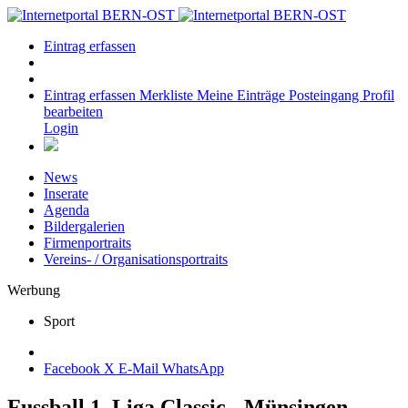
Eintrag erfassen
Eintrag erfassen
Merkliste
Meine Einträge
Posteingang
Profil
bearbeiten
Login
News
Inserate
Agenda
Bildergalerien
Firmenportraits
Vereins- / Organisationsportraits
Werbung
Sport
Facebook
X
E-Mail
WhatsApp
Fussball 1. Liga Classic - Münsingen