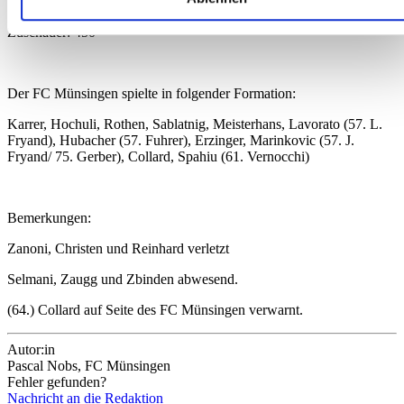
verarbeitet werden, und legen Sie Ihre Präferenzen im
Abschnitt Einzelheiten
fest.
Zuschauer: 450
Wir verwenden Cookies, um Inhalte und Anzeigen zu
personalisieren, Funktionen für soziale Medien anbieten zu
Der FC Münsingen spielte in folgender Formation:
können und die Zugriffe auf unsere Website zu analysieren.
Karrer, Hochuli, Rothen, Sablatnig, Meisterhans, Lavorato (57. L.
Außerdem geben wir Informationen zu Ihrer Verwendung
Fryand), Hubacher (57. Fuhrer), Erzinger, Marinkovic (57. J.
unserer Website an unsere Partner für soziale Medien,
Fryand/ 75. Gerber), Collard, Spahiu (61. Vernocchi)
Werbung und Analysen weiter. Unsere Partner führen diese
Informationen möglicherweise mit weiteren Daten zusammen
Bemerkungen:
die Sie ihnen bereitgestellt haben oder die sie im Rahmen
Ihrer Nutzung der Dienste gesammelt haben.
Zanoni, Christen und Reinhard verletzt
Selmani, Zaugg und Zbinden abwesend.
(64.) Collard auf Seite des FC Münsingen verwarnt.
Autor:in
Pascal Nobs, FC Münsingen
Fehler gefunden?
Nachricht an die Redaktion