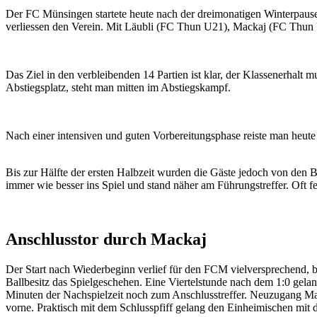
Der FC Münsingen startete heute nach der dreimonatigen Winterpause 
verliessen den Verein. Mit Läubli (FC Thun U21), Mackaj (FC Thun U2
Das Ziel in den verbleibenden 14 Partien ist klar, der Klassenerhal
Abstiegsplatz, steht man mitten im Abstiegskampf.
Nach einer intensiven und guten Vorbereitungsphase reiste man heute
Bis zur Hälfte der ersten Halbzeit wurden die Gäste jedoch von den 
immer wie besser ins Spiel und stand näher am Führungstreffer. Oft feh
Anschlusstor durch Mackaj
Der Start nach Wiederbeginn verlief für den FCM vielversprechend, bi
Ballbesitz das Spielgeschehen. Eine Viertelstunde nach dem 1:0 gela
Minuten der Nachspielzeit noch zum Anschlusstreffer. Neuzugang Mac
vorne. Praktisch mit dem Schlusspfiff gelang den Einheimischen mit d