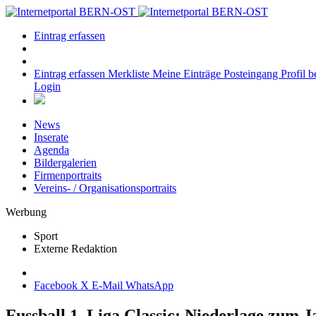
Eintrag erfassen
Eintrag erfassen
Merkliste
Meine Einträge
Posteingang
Profil b
Login
News
Inserate
Agenda
Bildergalerien
Firmenportraits
Vereins- / Organisationsportraits
Werbung
Sport
Externe Redaktion
Facebook
X
E-Mail
WhatsApp
Fussball 1. Liga Classic: Niederlage zum J