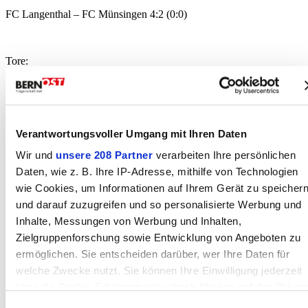
FC Langenthal – FC Münsingen 4:2 (0:0)
Tore:
47. Minute 1:0
55. Minute 1:1 L. Dushica
82. Minute 1:2 Stauffiger
Verantwortungsvoller Umgang mit Ihren Daten
87. Minute 2:2
Wir und
unsere 208 Partner
verarbeiten Ihre persönlichen
Daten, wie z. B. Ihre IP-Adresse, mithilfe von Technologien
89. Minute 3:2
wie Cookies, um Informationen auf Ihrem Gerät zu speicher
93. Minute 4:2
und darauf zuzugreifen und so personalisierte Werbung und
Inhalte, Messungen von Werbung und Inhalten,
Zielgruppenforschung sowie Entwicklung von Angeboten zu
Zuschauer: 225
ermöglichen. Sie entscheiden darüber, wer Ihre Daten für
welche Zwecke nutzt. Sie können Ihre Einwilligung jederzeit
über die Cookie-Erklärung oder durch Klicken auf das Privac
Der FC Münsingen spielte in folgender Formation: Hunziker; Colaj
Trigger Symbol ändern oder widerrufen
(90. Marinkovic), L. Dushica, Stauffiger, Rothen; Erzinger (68. F