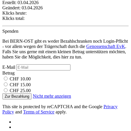
Erstellt: 03.04.2026
Ihrer Nutzung der Dienste gesammelt haben.
Geändert: 03.04.2026
Klicks heute:
Klicks total:
Spenden
Bei BERN-OST gibt es weder Bezahlschranken noch Login-Pflicht
- vor allem wegen der Trägerschaft durch die
Genossenschaft EvK
.
Falls Sie uns gerne mit einem kleinen Betrag unterstützen möchten,
haben Sie die Möglichkeit, dies hier zu tun.
E-Mail
Betrag
CHF 10.00
CHF 15.00
CHF 25.00
Nicht mehr anzeigen
Zur Bezahlung
This site is protected by reCAPTCHA and the Google
Privacy
Policy
and
Terms of Service
apply.