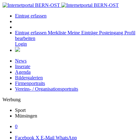
Eintrag erfassen
Eintrag erfassen
Merkliste
Meine Einträge
Posteingang
Profil
bearbeiten
Login
News
Inserate
Agenda
Bildergalerien
Firmenportraits
Vereins- / Organisationsportraits
Werbung
Sport
Münsingen
0
Facebook
X
E-Mail
WhatsApp