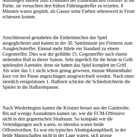
Münsingen startete zum Erstaunen der Einheimischen offensiv in die
Partie, sie versuchten den frühen Führungstreffer zu erzielen. 8
Minuten waren gespielt, als Gasser seine Farben sehenswert in Front
schiessen konnte.
Anschliessend gestalteten die Einheimischen das Spiel
ausgeglichener und kamen in der 30. Spielminute per Freistoss zum
Ausgleichstreffer. Einmal mehr führte ein Standard zu einem
Gegentreffer. Dies war der gefühlte 15. Gegentreffer nach einem
stehenden Ball in dieser Saison. Sehr ärgerlich für die heute in Gelb
spielenden Aaretaler, denn sie hatten das Spiel komplett im Griff.
Als wäre das 1:1 nicht schon genug gewesen, musste Mumenthaler
kurz vor der Pause angeschlagen ausgewechselt werden. Nach einer
ziemlich ereignislosen 1. Halbzeit schickte die Schiedsrichterin die
Spieler in die Halbzeitspause.
Nach Wiederbeginn kamen die Könizer besser aus der Garderobe.
Bis auf wenige Ausnahmen kamen sie, wie die FCM-Offensive
nicht in den gegnerischen Strafraum. So kompakt wie die
Verteidigungen auch waren, so ideenlos waren beide
Offensivreihen. Es war ein typisches Abstiegskampfduell, in der
beide Mannschaften nicht in der Lage waren, sich grosse