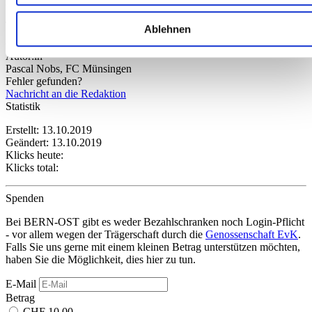
Bemerkungen:
Erfahren Sie mehr darüber, wie Ihre persönlichen Daten
Tugal, Lehmann, Schenkel und Hubacher verletzt
Ablehnen
verarbeitet werden, und legen Sie Ihre Präferenzen im
Abschnitt Einzelheiten
fest.
Autor:in
Pascal Nobs, FC Münsingen
Fehler gefunden?
Wir verwenden Cookies, um Inhalte und Anzeigen zu
Nachricht an die Redaktion
personalisieren, Funktionen für soziale Medien anbieten zu
Statistik
können und die Zugriffe auf unsere Website zu analysieren.
Erstellt: 13.10.2019
Außerdem geben wir Informationen zu Ihrer Verwendung
Geändert: 13.10.2019
unserer Website an unsere Partner für soziale Medien,
Klicks heute:
Klicks total:
Werbung und Analysen weiter. Unsere Partner führen diese
Informationen möglicherweise mit weiteren Daten zusammen
Spenden
die Sie ihnen bereitgestellt haben oder die sie im Rahmen
Ihrer Nutzung der Dienste gesammelt haben.
Bei BERN-OST gibt es weder Bezahlschranken noch Login-Pflicht
- vor allem wegen der Trägerschaft durch die
Genossenschaft EvK
.
Falls Sie uns gerne mit einem kleinen Betrag unterstützen möchten,
haben Sie die Möglichkeit, dies hier zu tun.
E-Mail
Betrag
CHF 10.00