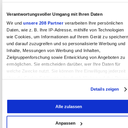
Nächstes Spiel:
Sonntag, 20. Oktober 2019 14.00 Sandreutenen
Verantwortungsvoller Umgang mit Ihren Daten
FC Münsingen-FC Black Stars
Wir und
unsere 208 Partner
verarbeiten Ihre persönlichen
Daten, wie z. B. Ihre IP-Adresse, mithilfe von Technologien
Telegramm:
wie Cookies, um Informationen auf Ihrem Gerät zu speicher
FC Köniz – FC Münsingen (1:1) 2:1
und darauf zuzugreifen und so personalisierte Werbung und
Tore:
Inhalte, Messungen von Werbung und Inhalten,
Zielgruppenforschung sowie Entwicklung von Angeboten zu
8. Minute 0:1 Gasser
ermöglichen. Sie entscheiden darüber, wer Ihre Daten für
30. Minute 1:1
welche Zwecke nutzt. Sie können Ihre Einwilligung jederzeit
über die Cookie-Erklärung oder durch Klicken auf das Privac
91. Minute 2:1
Trigger Symbol ändern oder widerrufen
Details zeigen
Zuschauer: 650
Wenn Sie es erlauben, würden wir auch gerne:
Der FC Münsingen spielte in folgender Formation:
Alle zulassen
Informationen über Ihre geografische Lage erfassen,
Karrer, Marinkovic, Mumenthaler (31. Gafner), Rothen, Strahm,
welche bis auf einige Meter genau sein können
Christen (68. Mustafi), Selmani, Murina, Lavorato (73. Rebronja) ,
Erzinger (83. Collard), Gasser
Ihr Gerät durch aktives Scannen nach bestimmten
Anpassen
Merkmalen (Fingerprinting) identifizieren