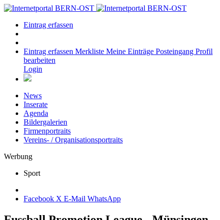
Eintrag erfassen
Eintrag erfassen
Merkliste
Meine Einträge
Posteingang
Profil
bearbeiten
Login
News
Inserate
Agenda
Bildergalerien
Firmenportraits
Vereins- / Organisationsportraits
Werbung
Sport
Facebook
X
E-Mail
WhatsApp
Fussball Promotion League - Münsingen