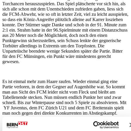
Torchancen herauszuspielen. Das Spiel plätscherte vor sich hin, als
sich alle schon mit dem Unentschieden zufrieden gaben, liess sich
die FCM-Abwehr, wie so oft in letzter Zeit, viel zu leicht ausspielen,
so dass ein Köniz-Angreifer plötzlich alleine auf Karrer losziehen
konnte. Der Stürmer sagte Danke und schob in der 91. Minute zum
2:1 ein. Strahm hatte in der 96.Spielminute mit einem Distanzschuss
aus 20 Meter noch die Möglichkeit, doch noch den einen
Punktgewinn sicherzustellen, sein Schuss lenkte der gegnerische
Torhüter allerdings in Extremis um den Torpfosten. Die
Unparteiische beendete wenige Sekunden später die Partie. Bitter
für den FC Münsingen, ein Punkt wäre mindestens gerecht
gewesen.
Es ist einmal mehr zum Haare raufen. Wieder einmal ging eine
Partie verloren, in dem der Gegner auf Augenhöhe war. So kommt
man aus Sicht des FCM leider nicht vom Fleck und bleibt am
Tabellenende stecken. Nun müssen endlich Punkte her und zwar
schnell. Bis zur Winterpause sind noch 5 Spiele zu absolvieren. Mit
YF Juventus, dem FC Zürich U21 und dem FC Breitenrain spielt
man noch gegen drei direkte Konkurrenten im Abstiegskampf.