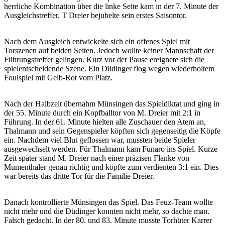
herrliche Kombination über die linke Seite kam in der 7. Minute der
Ausgleichstreffer. T Dreier bejubelte sein erstes Saisontor.
Nach dem Ausgleich entwickelte sich ein offenes Spiel mit
Torszenen auf beiden Seiten. Jedoch wollte keiner Mannschaft der
Führungstreffer gelingen. Kurz vor der Pause ereignete sich die
spielentscheidende Szene. Ein Düdinger flog wegen wiederholtem
Foulspiel mit Gelb-Rot vom Platz.
Nach der Halbzeit übernahm Münsingen das Spieldiktat und ging in
der 55. Minute durch ein Kopfballtor von M. Dreier mit 2:1 in
Führung. In der 61. Minute hielten alle Zuschauer den Atem an,
Thalmann und sein Gegenspieler köpften sich gegenseitig die Köpfe
ein. Nachdem viel Blut geflossen war, mussten beide Spieler
ausgewechselt werden. Für Thalmann kam Funaro ins Spiel. Kurze
Zeit später stand M. Dreier nach einer präzisen Flanke von
Mumenthaler genau richtig und köpfte zum verdienten 3:1 ein. Dies
war bereits das dritte Tor für die Familie Dreier.
Danach kontrollierte Münsingen das Spiel. Das Feuz-Team wollte
nicht mehr und die Düdinger konnten nicht mehr, so dachte man.
Falsch gedacht. In der 80. und 83. Minute musste Torhüter Karrer