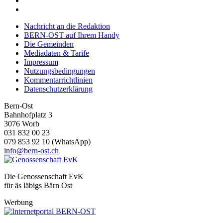
Website an unsere Partner für soziale Medien, Werbung und
Analysen weiter. Unsere Partner führen diese Informationen
Nachricht an die Redaktion
möglicherweise mit weiteren Daten zusammen, die Sie ihne
BERN-OST auf Ihrem Handy
bereitgestellt haben oder die sie im Rahmen Ihrer Nutzung d
Die Gemeinden
Dienste gesammelt haben.
Mediadaten & Tarife
Impressum
Nutzungsbedingungen
Kommentarrichtlinien
Datenschutzerklärung
Bern-Ost
Bahnhofplatz 3
3076 Worb
031 832 00 23
079 853 92 10 (WhatsApp)
info@bern-ost.ch
Die Genossenschaft EvK
für äs läbigs Bärn Ost
Werbung