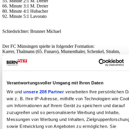
55. Minute 2:1 M. Dreier
66. Minute 3:1 M. Dreier
80. Minute 4:1 Hubacher
92. Minute 5:1 Lavorato
Schiedsrichter: Brunner Michael
Der FC Münsingen spielte in folgender Formation:
Karrer, Thalmann (65. Funaro), Mumenthaler, Schenkel, Strahm,
Murina, M.Dreier, Hubacher, Christen (69. Rothen), Lavorato, T.
Dreier (78. Hauswirth)
Bemerkungen:
Plüss, Gasser, Selmani, Erzinger verletzt, Salihi abwesend.
Verantwortungsvoller Umgang mit Ihren Daten
Lavorato (28) auf seiten FC Münsingen
Wir und
unsere 208 Partner
verarbeiten Ihre persönlichen D
verwarn
Thalmann (65) mit Platzwunde ausgewechselt.
wie z. B. Ihre IP-Adresse, mithilfe von Technologien wie Coo
um Informationen auf Ihrem Gerät zu speichern und darauf
Autor:in
zuzugreifen und so personalisierte Werbung und Inhalte,
Pascal Nobs, FC Münsingen
Messungen von Werbung und Inhalten, Zielgruppenforschun
Fehler gefunden?
Nachricht an die Redaktion
sowie Entwicklung von Angeboten zu ermöglichen. Sie