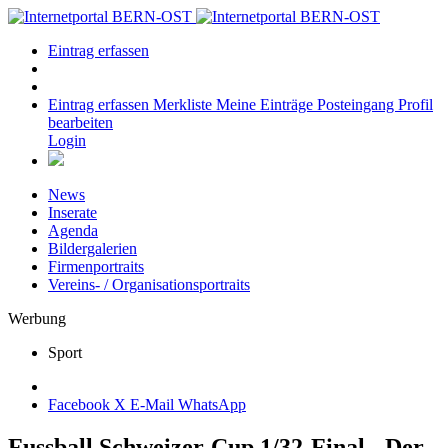
Eintrag erfassen
Eintrag erfassen
Merkliste
Meine Einträge
Posteingang
Profil
bearbeiten
Login
News
Inserate
Agenda
Bildergalerien
Firmenportraits
Vereins- / Organisationsportraits
Werbung
Sport
Facebook
X
E-Mail
WhatsApp
Fussball Schweizer-Cup 1/32-Final - Der