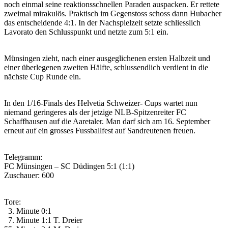
noch einmal seine reaktionsschnellen Paraden auspacken. Er rettete
zweimal mirakulös. Praktisch im Gegenstoss schoss dann Hubacher
das entscheidende 4:1. In der Nachspielzeit setzte schliesslich
Lavorato den Schlusspunkt und netzte zum 5:1 ein.
Münsingen zieht, nach einer ausgeglichenen ersten Halbzeit und
einer überlegenen zweiten Hälfte, schlussendlich verdient in die
nächste Cup Runde ein.
In den 1/16-Finals des Helvetia Schweizer- Cups wartet nun
niemand geringeres als der jetzige NLB-Spitzenreiter FC
Schaffhausen auf die Aaretaler. Man darf sich am 16. September
erneut auf ein grosses Fussballfest auf Sandreutenen freuen.
Telegramm:
FC Münsingen – SC Düdingen 5:1 (1:1)
Zuschauer: 600
Tore:
3. Minute 0:1
7. Minute 1:1 T. Dreier