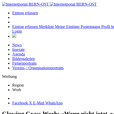
Eintrag erfassen
Eintrag erfassen
Merkliste
Meine Einträge
Posteingang
Profil b
Login
News
Inserate
Agenda
Bildergalerien
Firmenportraits
Vereins- / Organisationsportraits
Werbung
Region
Worb
Facebook
X
E-Mail
WhatsApp
Glowing Grass Worb: «Wenn nicht jetzt, 