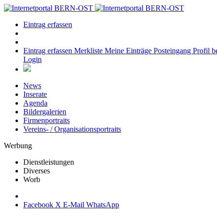
Eintrag erfassen
Eintrag erfassen
Merkliste
Meine Einträge
Posteingang
Profil b
Login
News
Inserate
Agenda
Bildergalerien
Firmenportraits
Vereins- / Organisationsportraits
Werbung
Dienstleistungen
Diverses
Worb
Facebook
X
E-Mail
WhatsApp