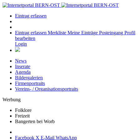
Eintrag erfassen
Eintrag erfassen
Merkliste
Meine Einträge
Posteingang
Profil
bearbeiten
Login
News
Inserate
Agenda
Bildergalerien
Firmenportraits
Vereins- / Organisationsportraits
Werbung
Folklore
Freizeit
Bangerten bei Worb
Facebook
X
E-Mail
WhatsApp