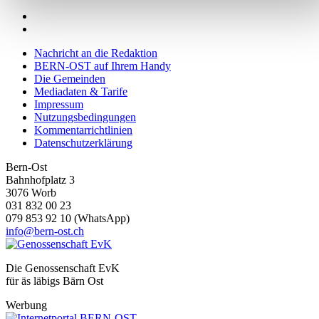
Wir verwenden Cookies, um Inhalte und Anzeigen zu
personalisieren, Funktionen für soziale Medien anbieten zu
können und die Zugriffe auf unsere Website zu analysieren.
Nachricht an die Redaktion
BERN-OST auf Ihrem Handy
Außerdem geben wir Informationen zu Ihrer Verwendung
Die Gemeinden
unserer Website an unsere Partner für soziale Medien,
Mediadaten & Tarife
Werbung und Analysen weiter. Unsere Partner führen diese
Impressum
Nutzungsbedingungen
Informationen möglicherweise mit weiteren Daten zusammen
Kommentarrichtlinien
die Sie ihnen bereitgestellt haben oder die sie im Rahmen
Datenschutzerklärung
Ihrer Nutzung der Dienste gesammelt haben.
Bern-Ost
Bahnhofplatz 3
3076 Worb
031 832 00 23
079 853 92 10 (WhatsApp)
info@bern-ost.ch
Die Genossenschaft EvK
für äs läbigs Bärn Ost
Werbung