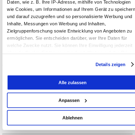
Daten, wie z. B. Ihre IP-Adresse, mithilfe von Technologien
Liebe Grüsse, die Sänger von
wie Cookies, um Informationen auf Ihrem Gerät zu speicher
Härzbluet
und darauf zuzugreifen und so personalisierte Werbung und
Wattenwil-Bangerten
Inhalte, Messungen von Werbung und Inhalten,
Kontakt
Zielgruppenforschung sowie Entwicklung von Angeboten zu
ermöglichen. Sie entscheiden darüber, wer Ihre Daten für
welche Zwecke nutzt. Sie können Ihre Einwilligung jederzeit
über die Cookie-Erklärung oder durch Klicken auf das Privac
Trigger Symbol ändern oder widerrufen
Details zeigen
Wenn Sie es erlauben, würden wir auch gerne:
Alle zulassen
Informationen über Ihre geografische Lage erfassen,
Homepage
E-Mail
welche bis auf einige Meter genau sein können
Nachricht senden
Ihr Gerät durch aktives Scannen nach bestimmten
Statistik
Anpassen
Merkmalen (Fingerprinting) identifizieren
Erstellt: 17.03.2024
Erfahren Sie mehr darüber, wie Ihre persönlichen Daten
Geändert: 18.03.2024
Ablehnen
verarbeitet werden, und legen Sie Ihre Präferenzen im
Klicks heute:
Klicks total:
Abschnitt Einzelheiten
fest.