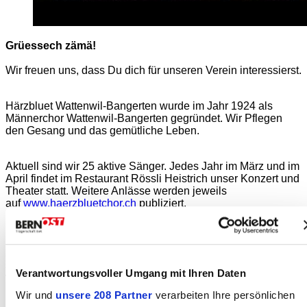
Grüessech zämä!
Wir freuen uns, dass Du dich für unseren Verein interessierst.
Härzbluet Wattenwil-Bangerten wurde im Jahr 1924 als
Männerchor Wattenwil-Bangerten gegründet. Wir Pflegen
den Gesang und das gemütliche Leben.
Aktuell sind wir 25 aktive Sänger.
Jedes Jahr im März und im
April findet im Restaurant Rössli Heistrich unser Konzert und
Theater statt. Weitere Anlässe werden jeweils
auf
www.haerzbluetchor.ch
publiziert.
Immer am Donnerstag Abend treffen wir uns um 19:30 Uhr im
Schulhaus Richigen unter der Leitung von Erwin Schneider
zum üben. Wer Lust hat, einmal etwas Chorluft zu
schnuppern, darf ungeniert vorbei kommen. Wenn Du Dich
Verantwortungsvoller Umgang mit Ihren Daten
vorab
HIER
anmeldest, önnen wir uns sogar
Programmässig etwas darauf vorbereiten. Dies ist jedoch
Wir und
unsere 208 Partner
verarbeiten Ihre persönlichen
nicht Pflicht. Wir sind da sehr spontan. :-)