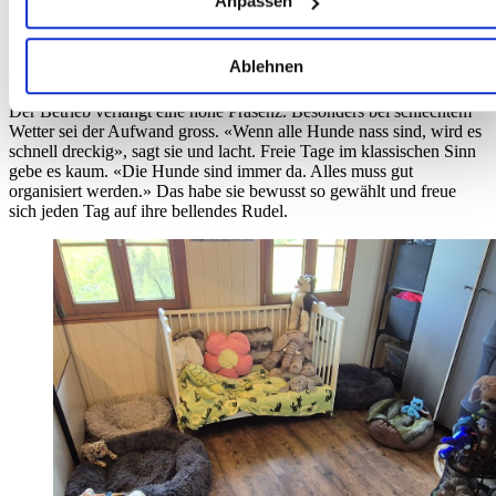
Anpassen
Merkmalen (Fingerprinting) identifizieren
Erfahren Sie mehr darüber, wie Ihre persönlichen Daten
Alltag ohne freie Tage
Ablehnen
verarbeitet werden, und legen Sie Ihre Präferenzen im
Abschnitt Einzelheiten
fest.
Der Betrieb verlangt eine hohe Präsenz. Besonders bei schlechtem
Wetter sei der Aufwand gross. «Wenn alle Hunde nass sind, wird es
schnell dreckig», sagt sie und lacht. Freie Tage im klassischen Sinn
Wir verwenden Cookies, um Inhalte und Anzeigen zu
gebe es kaum. «Die Hunde sind immer da. Alles muss gut
personalisieren, Funktionen für soziale Medien anbieten zu
organisiert werden.» Das habe sie bewusst so gewählt und freue
können und die Zugriffe auf unsere Website zu analysieren.
sich jeden Tag auf ihre bellendes Rudel.
Außerdem geben wir Informationen zu Ihrer Verwendung
unserer Website an unsere Partner für soziale Medien,
Werbung und Analysen weiter. Unsere Partner führen diese
Informationen möglicherweise mit weiteren Daten zusammen
die Sie ihnen bereitgestellt haben oder die sie im Rahmen
Ihrer Nutzung der Dienste gesammelt haben.