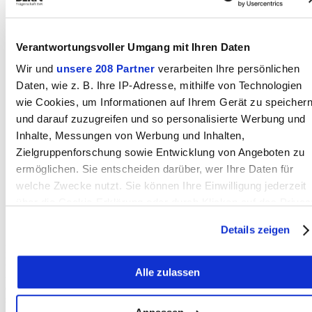
Verantwortungsvoller Umgang mit Ihren Daten
Wir und
unsere 208 Partner
verarbeiten Ihre persönlichen
Daten, wie z. B. Ihre IP-Adresse, mithilfe von Technologien
wie Cookies, um Informationen auf Ihrem Gerät zu speicher
und darauf zuzugreifen und so personalisierte Werbung und
Inhalte, Messungen von Werbung und Inhalten,
Zielgruppenforschung sowie Entwicklung von Angeboten zu
ermöglichen. Sie entscheiden darüber, wer Ihre Daten für
welche Zwecke nutzt. Sie können Ihre Einwilligung jederzeit
über die Cookie-Erklärung oder durch Klicken auf das Privac
Ursina hat für jeden Hund und jede Situation die passende Lein
Trigger Symbol ändern oder widerrufen
(Bild: pg)
Details zeigen
Im Haus ist deutlich sichtbar, dass mehrere Hunde gleichzeitig hier
Wenn Sie es erlauben, würden wir auch gerne:
leben: Verschiedene Rückzugsmöglichkeiten, Hundebettchen und
Alle zulassen
Informationen über Ihre geografische Lage erfassen,
Abtrennungen gehören dazu. Trotzdem laufe vieles unkompliziert
ab. «Eigentlich verstehen sich die Hunde meistens sehr gut», sagt
welche bis auf einige Meter genau sein können
sie.
Ihr Gerät durch aktives Scannen nach bestimmten