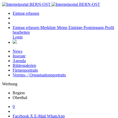
Eintrag erfassen
Eintrag erfassen
Merkliste
Meine Einträge
Posteingang
Profil
bearbeiten
Login
News
Inserate
Agenda
Bildergalerien
Firmenportraits
Vereins- / Organisationsportraits
Werbung
Region
Oberthal
0
Facebook
X
E-Mail
WhatsApp