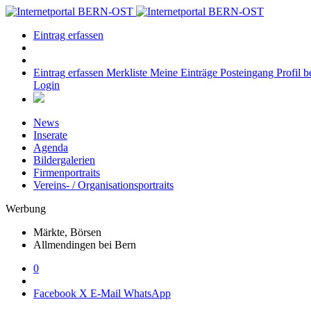
Eintrag erfassen
Eintrag erfassen
Merkliste
Meine Einträge
Posteingang
Profil b
Login
News
Inserate
Agenda
Bildergalerien
Firmenportraits
Vereins- / Organisationsportraits
Werbung
Märkte, Börsen
Allmendingen bei Bern
0
Facebook
X
E-Mail
WhatsApp