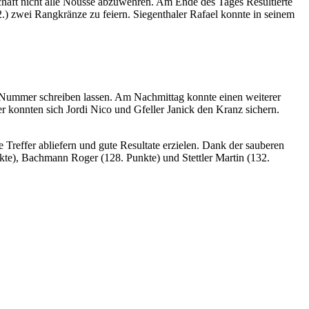
haft nicht alle Nousse abzuwehren. Am Ende des Tages Resultierte
) zwei Rangkränze zu feiern. Siegenthaler Rafael konnte in seinem
 Nummer schreiben lassen. Am Nachmittag konnte einen weiterer
konnten sich Jordi Nico und Gfeller Janick den Kranz sichern.
Treffer abliefern und gute Resultate erzielen. Dank der sauberen
kte), Bachmann Roger (128. Punkte) und Stettler Martin (132.