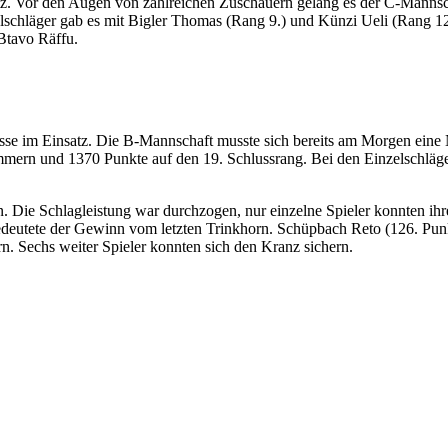
tz. Vor den Augen von zahlreichen Zuschauern gelang es der C-Mannsc
schläger gab es mit Bigler Thomas (Rang 9.) und Künzi Ueli (Rang 12.
 Btavo Räffu.
asse im Einsatz. Die B-Mannschaft musste sich bereits am Morgen eine
rn und 1370 Punkte auf den 19. Schlussrang. Bei den Einzelschläger 
Die Schlagleistung war durchzogen, nur einzelne Spieler konnten ihre 
bedeutete der Gewinn vom letzten Trinkhorn. Schüpbach Reto (126. Pun
n. Sechs weiter Spieler konnten sich den Kranz sichern.