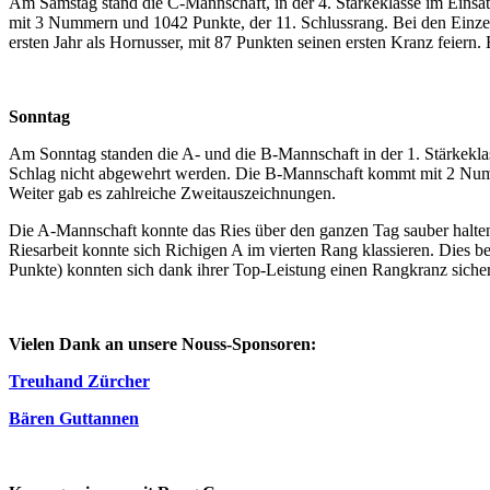
Am Samstag stand die C-Mannschaft, in der 4. Stärkeklasse im Einsa
mit 3 Nummern und 1042 Punkte, der 11. Schlussrang. Bei den Einzel
ersten Jahr als Hornusser, mit 87 Punkten seinen ersten Kranz feiern.
Sonntag
Am Sonntag standen die A- und die B-Mannschaft in der 1. Stärkekl
Schlag nicht abgewehrt werden. Die B-Mannschaft kommt mit 2 Numme
Weiter gab es zahlreiche Zweitauszeichnungen.
Die A-Mannschaft konnte das Ries über den ganzen Tag sauber halten. 
Riesarbeit konnte sich Richigen A im vierten Rang klassieren. Dies 
Punkte) konnten sich dank ihrer Top-Leistung einen Rangkranz sicher
Vielen Dank an unsere Nouss-Sponsoren:
Treuhand Zürcher
Bären Guttannen