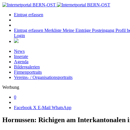
Eintrag erfassen
Eintrag erfassen
Merkliste
Meine Einträge
Posteingang
Profil b
Login
News
Inserate
Agenda
Bildergalerien
Firmenportraits
Vereins- / Organisationsportraits
Werbung
0
Facebook
X
E-Mail
WhatsApp
Hornussen: Richigen am Interkantonalen 