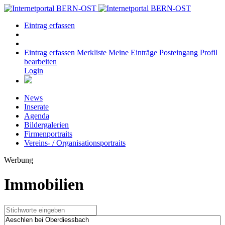
Eintrag erfassen
Eintrag erfassen
Merkliste
Meine Einträge
Posteingang
Profil
bearbeiten
Login
News
Inserate
Agenda
Bildergalerien
Firmenportraits
Vereins- / Organisationsportraits
Werbung
Immobilien