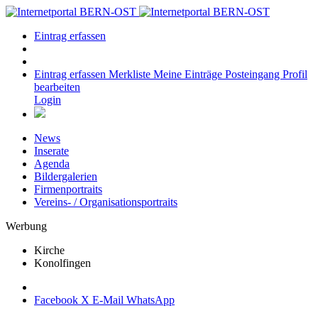
Eintrag erfassen
Eintrag erfassen
Merkliste
Meine Einträge
Posteingang
Profil
bearbeiten
Login
News
Inserate
Agenda
Bildergalerien
Firmenportraits
Vereins- / Organisationsportraits
Werbung
Kirche
Konolfingen
Facebook
X
E-Mail
WhatsApp