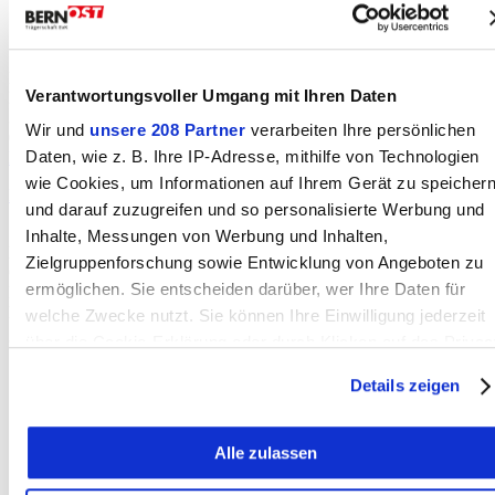
Reformierte Kirchgemeinde Konolfingen
Verantwortungsvoller Umgang mit Ihren Daten
Kirchweg 10
3510 Konolfingen
Wir und
unsere 208 Partner
verarbeiten Ihre persönlichen
031 790 00 30
Daten, wie z. B. Ihre IP-Adresse, mithilfe von Technologien
Homepage
E-Mail
wie Cookies, um Informationen auf Ihrem Gerät zu speicher
Nachricht senden
und darauf zuzugreifen und so personalisierte Werbung und
Statistik
Inhalte, Messungen von Werbung und Inhalten,
Erstellt: 29.04.2026
Zielgruppenforschung sowie Entwicklung von Angeboten zu
Geändert: 29.04.2026
ermöglichen. Sie entscheiden darüber, wer Ihre Daten für
Klicks heute:
Klicks total:
welche Zwecke nutzt. Sie können Ihre Einwilligung jederzeit
über die Cookie-Erklärung oder durch Klicken auf das Privac
Trigger Symbol ändern oder widerrufen
Details zeigen
Wenn Sie es erlauben, würden wir auch gerne:
Nachricht an die Redaktion
BERN-OST auf Ihrem Handy
Alle zulassen
Informationen über Ihre geografische Lage erfassen,
Die Gemeinden
welche bis auf einige Meter genau sein können
Mediadaten & Tarife