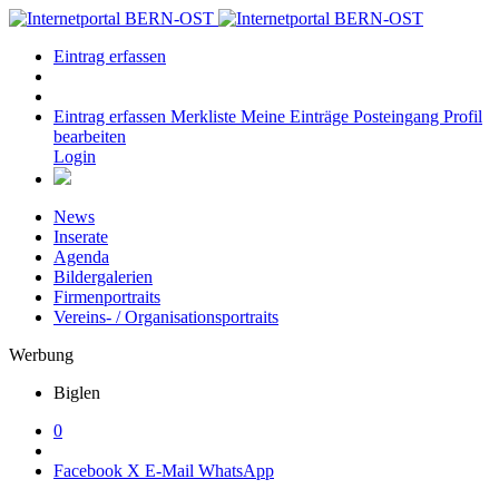
Eintrag erfassen
Eintrag erfassen
Merkliste
Meine Einträge
Posteingang
Profil
bearbeiten
Login
News
Inserate
Agenda
Bildergalerien
Firmenportraits
Vereins- / Organisationsportraits
Werbung
Biglen
0
Facebook
X
E-Mail
WhatsApp