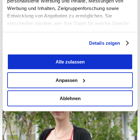
personalisierte Werbung und Inhalte, Messungen von
Werbung und Inhalten, Zielgruppenforschung sowie
Entwicklung von Angeboten zu ermöglichen. Sie
entscheiden darüber, wer Ihre Daten für welche Zwecke
nutzt. Sie können Ihre Einwilligung jederzeit über die
Cookie-Erklärung oder durch Klicken auf das Privacy
Details zeigen
Trigger Symbol ändern oder widerrufen
Wenn Sie es erlauben, würden wir auch gerne:
Alle zulassen
Informationen über Ihre geografische Lage
erfassen, welche bis auf einige Meter genau sein
Anpassen
können
Ihr Gerät durch aktives Scannen nach
Ablehnen
bestimmten Merkmalen (Fingerprinting) identifizieren
Erfahren Sie mehr darüber, wie Ihre persönlichen Daten
verarbeitet werden, und legen Sie Ihre Präferenzen im
Abschnitt Einzelheiten
fest.
Wir verwenden Cookies, um Inhalte und Anzeigen zu