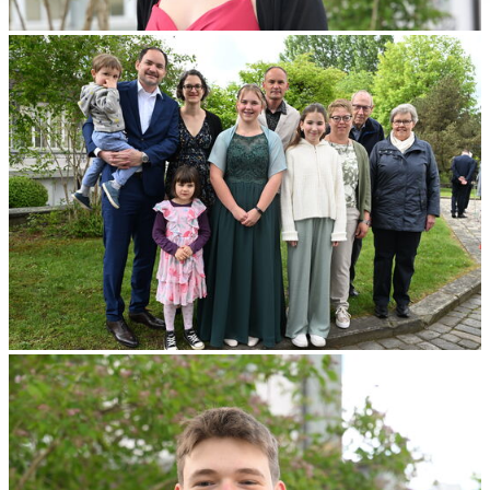
personalisieren, Funktionen für soziale Medien anbieten
zu können und die Zugriffe auf unsere Website zu
analysieren. Außerdem geben wir Informationen zu Ihrer
Verwendung unserer Website an unsere Partner für
soziale Medien, Werbung und Analysen weiter. Unsere
Partner führen diese Informationen möglicherweise mit
weiteren Daten zusammen, die Sie ihnen bereitgestellt
haben oder die sie im Rahmen Ihrer Nutzung der Dienste
gesammelt haben.