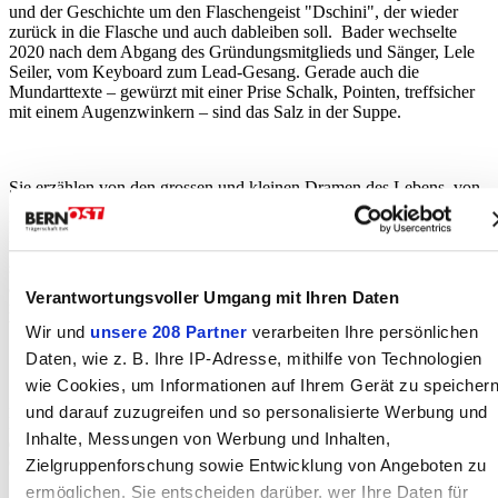
und der Geschichte um den Flaschengeist "Dschini", der wieder
zurück in die Flasche und auch dableiben soll. Bader wechselte
2020 nach dem Abgang des Gründungsmitglieds und Sänger, Lele
Seiler, vom Keyboard zum Lead-Gesang. Gerade auch die
Mundarttexte – gewürzt mit einer Prise Schalk, Pointen, treffsicher
mit einem Augenzwinkern – sind das Salz in der Suppe.
Sie erzählen von den grossen und kleinen Dramen des Lebens, von
flatternden Herzen und gebrochenen Versprechen, von missglückten
Rendezvous und der ernüchternden Wahrheit, dass auch der stärkste
Drink keine Wunder wirkt. Kritisch und nah am Puls der Zeit, malen
sie mit Worten lebendige Szenen – sei es ein WG-Date, das
angesichts eines Blocher- und AfD-Posters abrupt endet, oder ein
Verantwortungsvoller Umgang mit Ihren Daten
musikalischer Seitenblick auf die Berner Gemeinderätin Ursula
Wyss.
Wir und
unsere 208 Partner
verarbeiten Ihre persönlichen
Daten, wie z. B. Ihre IP-Adresse, mithilfe von Technologien
wie Cookies, um Informationen auf Ihrem Gerät zu speicher
Zwischen den Dialogen mit dem Publikum schwebten ab und zu die
und darauf zuzugreifen und so personalisierte Werbung und
Einflüsse von Polo Hofer, Kuno Lauener, Span und Büne Huber
Inhalte, Messungen von Werbung und Inhalten,
durch den Sound – ein musikalisches Augenzwinkern an die
Grossen.
Zielgruppenforschung sowie Entwicklung von Angeboten zu
ermöglichen. Sie entscheiden darüber, wer Ihre Daten für