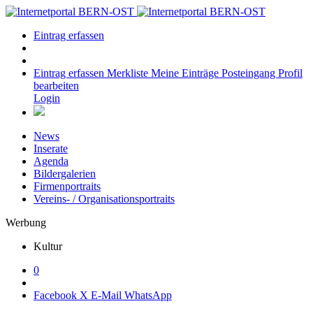
Eintrag erfassen
Eintrag erfassen
Merkliste
Meine Einträge
Posteingang
Profil
bearbeiten
Login
News
Inserate
Agenda
Bildergalerien
Firmenportraits
Vereins- / Organisationsportraits
Werbung
Kultur
0
Facebook
X
E-Mail
WhatsApp