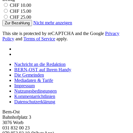
Werbung und Analysen weiter. Unsere Partner führen diese
CHF 10.00
Informationen möglicherweise mit weiteren Daten zusammen
CHF 15.00
CHF 25.00
die Sie ihnen bereitgestellt haben oder die sie im Rahmen
Nicht mehr anzeigen
Zur Bezahlung
Ihrer Nutzung der Dienste gesammelt haben.
This site is protected by reCAPTCHA and the Google
Privacy
Policy
and
Terms of Service
apply.
Nachricht an die Redaktion
BERN-OST auf Ihrem Handy
Die Gemeinden
Mediadaten & Tarife
Impressum
Nutzungsbedingungen
Kommentarrichtlinien
Datenschutzerklärung
Bern-Ost
Bahnhofplatz 3
3076 Worb
031 832 00 23