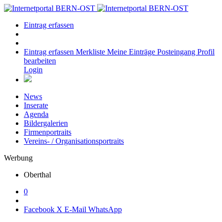
Eintrag erfassen
Eintrag erfassen
Merkliste
Meine Einträge
Posteingang
Profil
bearbeiten
Login
News
Inserate
Agenda
Bildergalerien
Firmenportraits
Vereins- / Organisationsportraits
Werbung
Oberthal
0
Facebook
X
E-Mail
WhatsApp