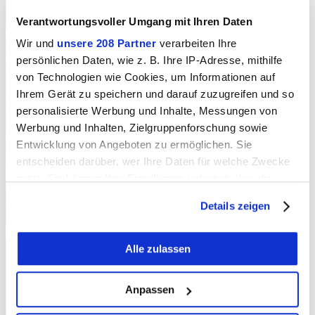
Verantwortungsvoller Umgang mit Ihren Daten
Wir und
unsere 208 Partner
verarbeiten Ihre
persönlichen Daten, wie z. B. Ihre IP-Adresse, mithilfe
von Technologien wie Cookies, um Informationen auf
Ihrem Gerät zu speichern und darauf zuzugreifen und so
personalisierte Werbung und Inhalte, Messungen von
Werbung und Inhalten, Zielgruppenforschung sowie
Entwicklung von Angeboten zu ermöglichen. Sie
entscheiden darüber, wer Ihre Daten für welche Zwecke
nutzt. Sie können Ihre Einwilligung jederzeit über die
Cookie-Erklärung oder durch Klicken auf das Privacy
Details zeigen
Trigger Symbol ändern oder widerrufen
Wenn Sie es erlauben, würden wir auch gerne:
Alle zulassen
Informationen über Ihre geografische Lage
erfassen, welche bis auf einige Meter genau sein
Anpassen
können