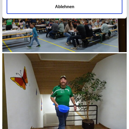
Ihr Gerät durch aktives Scannen nach
Ablehnen
bestimmten Merkmalen (Fingerprinting) identifizieren
Erfahren Sie mehr darüber, wie Ihre persönlichen Daten
verarbeitet werden, und legen Sie Ihre Präferenzen im
Abschnitt Einzelheiten
fest.
Wir verwenden Cookies, um Inhalte und Anzeigen zu
personalisieren, Funktionen für soziale Medien anbieten
zu können und die Zugriffe auf unsere Website zu
analysieren. Außerdem geben wir Informationen zu Ihrer
Verwendung unserer Website an unsere Partner für
soziale Medien, Werbung und Analysen weiter. Unsere
Partner führen diese Informationen möglicherweise mit
weiteren Daten zusammen, die Sie ihnen bereitgestellt
haben oder die sie im Rahmen Ihrer Nutzung der Dienste
gesammelt haben.