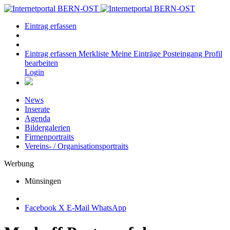
Eintrag erfassen
Eintrag erfassen
Merkliste
Meine Einträge
Posteingang
Profil
bearbeiten
Login
News
Inserate
Agenda
Bildergalerien
Firmenportraits
Vereins- / Organisationsportraits
Werbung
Münsingen
Facebook
X
E-Mail
WhatsApp