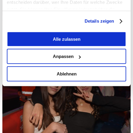
entscheiden darüber, wer Ihre Daten für welche Zwecke
nutzt. Sie können Ihre Einwilligung jederzeit über die
Cookie-Erklärung oder durch Klicken auf das Privacy
Details zeigen
Trigger Symbol ändern oder widerrufen
Wenn Sie es erlauben, würden wir auch gerne:
Alle zulassen
Informationen über Ihre geografische Lage
erfassen, welche bis auf einige Meter genau sein
Anpassen
können
Ihr Gerät durch aktives Scannen nach
Ablehnen
bestimmten Merkmalen (Fingerprinting) identifizieren
Erfahren Sie mehr darüber, wie Ihre persönlichen Daten
verarbeitet werden, und legen Sie Ihre Präferenzen im
Abschnitt Einzelheiten
fest.
Wir verwenden Cookies, um Inhalte und Anzeigen zu
personalisieren, Funktionen für soziale Medien anbieten
zu können und die Zugriffe auf unsere Website zu
analysieren. Außerdem geben wir Informationen zu Ihrer