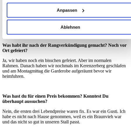
welche bis auf einige Meter genau sein können
Über die Einteilung gegen Wicki hatte ich mich eigentlich gefreut,
Ihr Gerät durch aktives Scannen nach bestimmten
das war eine grosse Ehre. Dass ich mit dem Schwingerkönig in der
Anpassen
Merkmalen (Fingerprinting) identifizieren
letzten Paarung war. Dass ich dann im vierten Gang nochmal «so
einen» bekomme, damit hatte ich gerechnet, weil ich im zweiten und
Erfahren Sie mehr darüber, wie Ihre persönlichen Daten
dritten keine absoluten Spitzenschwinger hatte.
Ablehnen
verarbeitet werden, und legen Sie Ihre Präferenzen im
Abschnitt Einzelheiten
fest.
Was habt ihr nach der Rangverkündigung gemacht? Noch vor
Wir verwenden Cookies, um Inhalte und Anzeigen zu
Ort gefeiert?
personalisieren, Funktionen für soziale Medien anbieten zu
Ja, wir haben noch ein bisschen gefeiert. Aber im normalen
können und die Zugriffe auf unsere Website zu analysieren.
Rahmen. Danach haben wir nochmals im Kerenzerberg geschlafen
und am Montagmittag die Garderobe aufgeräumt bevor wir
Außerdem geben wir Informationen zu Ihrer Verwendung
heimfuhren.
unserer Website an unsere Partner für soziale Medien,
Werbung und Analysen weiter. Unsere Partner führen diese
Informationen möglicherweise mit weiteren Daten zusammen
Was hast du für einen Preis bekommen? Konntest Du
die Sie ihnen bereitgestellt haben oder die sie im Rahmen
überhaupt aussuchen?
Ihrer Nutzung der Dienste gesammelt haben.
Nein, die ersten drei Lebendpreise waren fix. Es war ein Gusti. Ich
habe es nicht nach Hause genommen, weil es ein Braunvieh war
und das nicht so gut in unseren Stall passt.