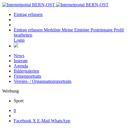
Eintrag erfassen
Eintrag erfassen
Merkliste
Meine Einträge
Posteingang
Profil
bearbeiten
Login
News
Inserate
Agenda
Bildergalerien
Firmenportraits
Vereins- / Organisationsportraits
Werbung
Sport
0
Facebook
X
E-Mail
WhatsApp