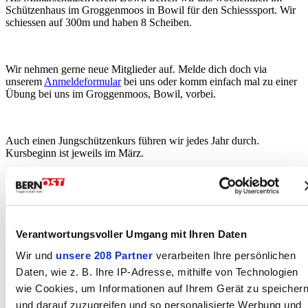
Schützenhaus im Groggenmoos in Bowil für den Schiesssport. Wir
schiessen auf 300m und haben 8 Scheiben.
Wir nehmen gerne neue Mitglieder auf. Melde dich doch via
unserem
Anmeldeformular
bei uns oder komm einfach mal zu einer
Übung bei uns im Groggenmoos, Bowil, vorbei.
Auch einen Jungschützenkurs führen wir jedes Jahr durch.
Kursbeginn ist jeweils im März.
Interessiert? Du findest uns auch direkt auf unserer
Homepage
www.ms-bowil.clubdesk.ch
.
Verantwortungsvoller Umgang mit Ihren Daten
Wir und
unsere 208 Partner
verarbeiten Ihre persönlichen
Daten, wie z. B. Ihre IP-Adresse, mithilfe von Technologien
wie Cookies, um Informationen auf Ihrem Gerät zu speicher
Kontakt
und darauf zuzugreifen und so personalisierte Werbung und