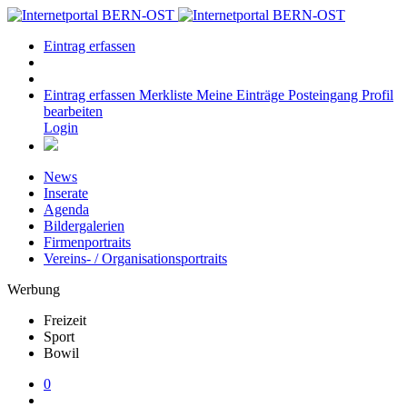
Eintrag erfassen
Eintrag erfassen
Merkliste
Meine Einträge
Posteingang
Profil
bearbeiten
Login
News
Inserate
Agenda
Bildergalerien
Firmenportraits
Vereins- / Organisationsportraits
Werbung
Freizeit
Sport
Bowil
0