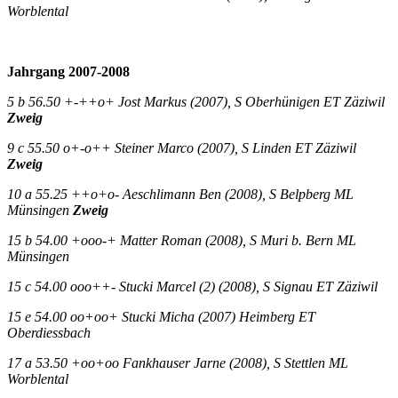
Worblental
Jahrgang 2007-2008
5 b 56.50 +-++o+ Jost Markus (2007), S Oberhünigen ET Zäziwil
Zweig
9 c 55.50 o+-o++ Steiner Marco (2007), S Linden ET Zäziwil
Zweig
10 a 55.25 ++o+o- Aeschlimann Ben (2008), S Belpberg ML
Münsingen
Zweig
15 b 54.00 +ooo-+ Matter Roman (2008), S Muri b. Bern ML
Münsingen
15 c 54.00 ooo++- Stucki Marcel (2) (2008), S Signau ET Zäziwil
15 e 54.00 oo+oo+ Stucki Micha (2007) Heimberg ET
Oberdiessbach
17 a 53.50 +oo+oo Fankhauser Jarne (2008), S Stettlen ML
Worblental