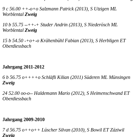
9 c 56.00 ++-o+o Salzmann Patrick (2013), S Utzigen ML
Worblental
Zweig
10 b 55.75 --++-+ Studer Andrin (2013), S Niederösch ML
Worblental
Zweig
15 b 54.50 -+o+-o Krähenbühl Fabian (2013), S Herbligen ET
Oberdiessbach
Jahrgang 2011-2012
6 b 56.75 o++++o Schläfli Kilian (2011) Süderen ML Münsingen
Zweig
24 52.00 oo-o-- Haldemann Mario (2012), S Heimenschwand ET
Oberdiessbach
Jahrgang 2009-2010
7 d 56.75 o++o++ Lüscher Silvan (2010), S Bowil ET Zäziwil
Zweig