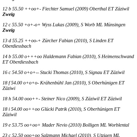
12 b 55.50 ++oo+- Fiechter Samuel (2009) Oberthal ET Zäziwil
Zweig
12 c 55.50 +o+-o+ Wyss Lukas (2009), S Worb ML Münsingen
Zweig
13 d 55.25 ++oo-+ Zürcher Fabian (2010), S Linden ET
Oberdiessbach
14 b 55.00 o+++oo Haldemann Fabian (2010), S Heimenschwand
ET Oberdiessbach
16 c 54.50 o+o+-- Stucki Thomas (2010), S Signau ET Zäziwil
18 f 54.00 o+o+o- Krähenbühl Jan (2010), S Oberhünigen ET
Zäziwi
18 h 54.00 ooo++- Steiner Nico (2009), S Zäziwil ET Zäziwil
18 i 54.00 oo++oo Glücki Patrik (2010), S Oberhünigen ET
Zäziwil
19 e 53.75 oo+oo+ Mader Nevio (2010) Bolligen ML Worblental
23 c 52.50 ooo+oo Salzmann Michael (2010), S Utzigen ML