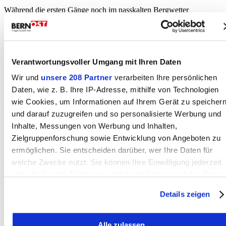
Während die ersten Gänge noch im nasskalten Bergwetter
geschwungen wurden, tat sich der Himmel im Verlauf des Tages auf
und liess die Zuschauerinnen gegen Mittag doch noch Sonnenbrillen
und Hüte aus dem Rucksack holen.
Verantwortungsvoller Umgang mit Ihren Daten
Am Sonntag der Nachwuchs
Wir und
unsere 208 Partner
verarbeiten Ihre persönlichen
Daten, wie z. B. Ihre IP-Adresse, mithilfe von Technologien
Bei den Jungschwingern am Samstag gewannen 11 Schwinger aus
wie Cookies, um Informationen auf Ihrem Gerät zu speicher
der Region einen Zweig.
und darauf zuzugreifen und so personalisierte Werbung und
Inhalte, Messungen von Werbung und Inhalten,
Zielgruppenforschung sowie Entwicklung von Angeboten zu
[i] Resultate der Regionalen:
ermöglichen. Sie entscheiden darüber, wer Ihre Daten für
Rang, Punkte, Resultat, Name, Wohnort, Verband, Klub
welche Zwecke nutzt. Sie können Ihre Einwilligung jederzeit
über die Cookie-Erklärung oder durch Klicken auf das Privac
+ = gewonnen, - = gestellt, o = verloren
Trigger Symbol ändern oder widerrufen
Details zeigen
Oberländisches Schwingfest Brienz, 25. Mai 2024
Wenn Sie es erlauben, würden wir auch gerne:
Alle zulassen
Informationen über Ihre geografische Lage erfassen,