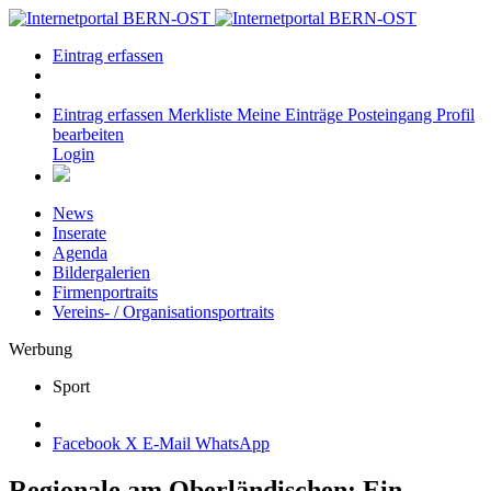
Eintrag erfassen
Eintrag erfassen
Merkliste
Meine Einträge
Posteingang
Profil
bearbeiten
Login
News
Inserate
Agenda
Bildergalerien
Firmenportraits
Vereins- / Organisationsportraits
Werbung
Sport
Facebook
X
E-Mail
WhatsApp
Regionale am Oberländischen: Ein