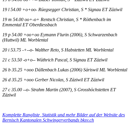
19 l 54.00 +o+oo- Rüegsegger Christian, S * Signau ET Zäziwil
19 m 54.00 oo+-o+ Rentsch Christian, S * Röthenbach im
Emmental ET Oberdiessbach
19 p 54.00 +oo+oo Eymann Flurin (2006), S Schwarzenbach
(Huttwil) ML Worblental
20 i 53.75 -+--o- Walther Reto, S Habstetten ML Worblental
21 c 53.50 -o+o-- Wüthrich Pascal, S Signau ET Zäziwil
26 b 35.25 +ooo Dällenbach Lukas (2006) Säriswil ML Worblental
26 d 35.25 +ooo Gerber Nicolas, S Zäziwil ET Zäziwil
27 c 35.00 --o- Strahm Martin (2007), S Grosshöchstetten ET
Zäziwil
Komplette Rangliste, Statistik und mehr Bilder auf der Website des
Bernisch Kantonalen Schwingerverbands bksv.ch